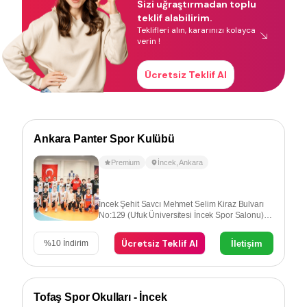
Sizi uğraştırmadan toplu
teklif alabilirim.
Teklifleri alın, kararınızı kolayca
verin !
Ücretsiz Teklif Al
Ankara Panter Spor Kulübü
Premium
İncek
,
Ankara
İncek Şehit Savcı Mehmet Selim Kiraz Bulvarı
No:129 (Ufuk Üniversitesi İncek Spor Salonu)
İncek-Ankara
Ücretsiz Teklif Al
İletişim
%
10
İndirim
Tofaş Spor Okulları - İncek