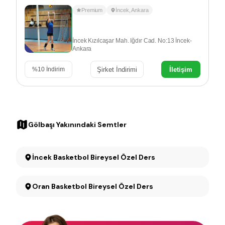
Premium
İncek
,
Ankara
İncek Kızılcaşar Mah. Iğdır Cad. No:13 İncek-
Ankara
Şirket İndirimi
İletişim
%
10
İndirim
Gölbaşı Yakınındaki Semtler
İncek Basketbol Bireysel Özel Ders
Oran Basketbol Bireysel Özel Ders