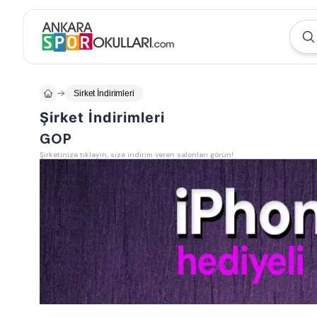
Sirket İndirimleri
Şirket İndirimleri
GOP
Şirketinize tıklayın, size indirim veren salonları görün!