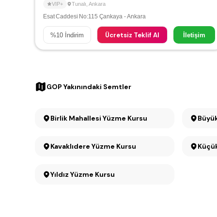
VIP+
Tunalı
,
Ankara
Esat Caddesi No:115 Çankaya - Ankara
Ücretsiz Teklif Al
%
10
İndirim
İletişim
GOP Yakınındaki Semtler
Birlik Mahallesi Yüzme Kursu
Kavaklıdere Yüzme Kursu
Yıldız Yüzme Kursu