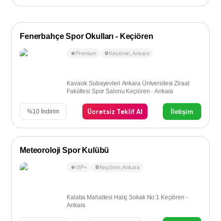
Fenerbahçe Spor Okulları - Keçiören
Premium
Keçiören
,
Ankara
Kavacık Subayevleri Ankara Üniversitesi Ziraat
Fakültesi Spor Salonu Keçiören - Ankara
Ücretsiz Teklif Al
İletişim
%
10
İndirim
Meteoroloji Spor Kulübü
VIP+
Keçiören
,
Ankara
Kalaba Mahallesi Halıç Sokak No:1 Keçiören -
Ankara