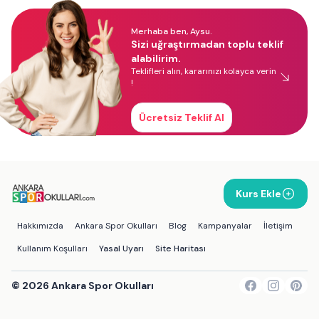
Merhaba ben, Aysu.
Sizi uğraştırmadan toplu teklif
alabilirim.
Teklifleri alın, kararınızı kolayca verin
!
Ücretsiz Teklif Al
Kurs Ekle
Hakkımızda
Ankara Spor Okulları
Blog
Kampanyalar
İletişim
Kullanım Koşulları
Yasal Uyarı
Site Haritası
©
2026
Ankara Spor Okulları