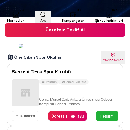
76
43
107
Merkezler
Ara
Kampanyalar
Şirket İndirimleri
Ücretsiz Teklif Al
Öne Çıkan Spor Okulları
Yakındakiler
Başkent Tesla Spor Kulübü
Premium
Cebeci
,
Ankara
Cemal Mürsel Cad. Ankara Üniversitesi Cebeci
Kampüsü Cebeci - Ankara
Ücretsiz Teklif Al
İletişim
%
10
İndirim