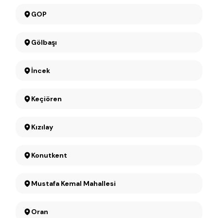
GOP
Gölbaşı
İncek
Keçiören
Kızılay
Konutkent
Mustafa Kemal Mahallesi
Oran