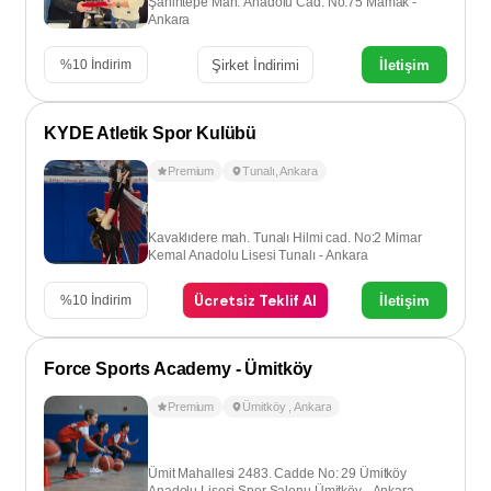
Şahintepe Mah. Anadolu Cad. No:75 Mamak -
Ankara
Şirket İndirimi
İletişim
%
10
İndirim
KYDE Atletik Spor Kulübü
Premium
Tunalı
,
Ankara
Kavaklıdere mah. Tunalı Hilmi cad. No:2 Mimar
Kemal Anadolu Lisesi Tunalı - Ankara
Ücretsiz Teklif Al
İletişim
%
10
İndirim
Force Sports Academy - Ümitköy
Premium
Ümitköy
,
Ankara
Ümit Mahallesi 2483. Cadde No: 29 Ümitköy