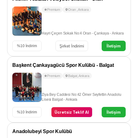
Premium
Oran
,
Ankara
Hayri Çeçen Sokak No:4 Oran - Çankaya - Ankara
Şirket İndirimi
İletişim
%
10
İndirim
Başkent Çankayagücü Spor Kulübü - Balgat
Premium
Balgat
,
Ankara
Ziya Bey Caddesi No:42 Ömer Seyfettin Anadolu
Lisesi Balgat - Ankara
Ücretsiz Teklif Al
İletişim
%
10
İndirim
Anadolubeyi Spor Kulübü