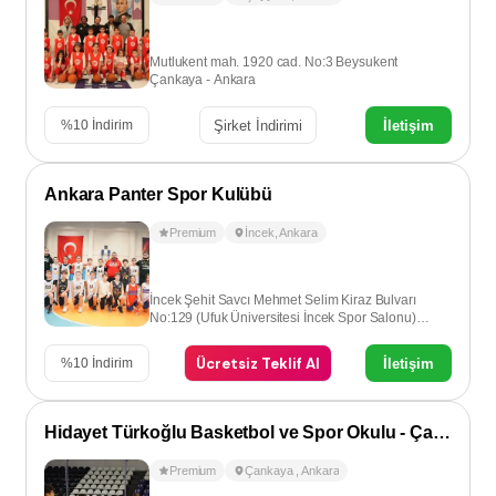
Mutlukent mah. 1920 cad. No:3 Beysukent
Çankaya - Ankara
Şirket İndirimi
İletişim
%
10
İndirim
Ankara Panter Spor Kulübü
Premium
İncek
,
Ankara
İncek Şehit Savcı Mehmet Selim Kiraz Bulvarı
No:129 (Ufuk Üniversitesi İncek Spor Salonu)
İncek-Ankara
Ücretsiz Teklif Al
İletişim
%
10
İndirim
Hidayet Türkoğlu Basketbol ve Spor Okulu - Çankaya
Premium
Çankaya
,
Ankara