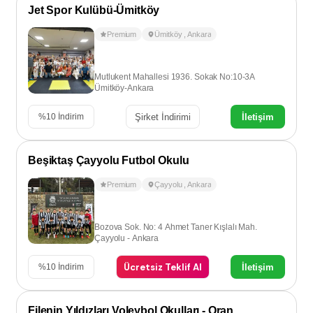
Jet Spor Kulübü-Ümitköy
Premium
Ümitköy
,
Ankara
Mutlukent Mahallesi 1936. Sokak No:10-3A
Ümitköy-Ankara
Şirket İndirimi
İletişim
%
10
İndirim
Beşiktaş Çayyolu Futbol Okulu
Premium
Çayyolu
,
Ankara
Bozova Sok. No: 4 Ahmet Taner Kışlalı Mah.
Çayyolu - Ankara
Ücretsiz Teklif Al
İletişim
%
10
İndirim
Filenin Yıldızları Voleybol Okulları - Oran