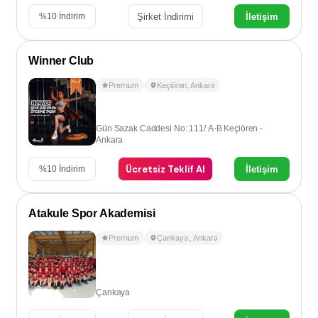
Şirket İndirimi
İletişim
%
10
İndirim
Winner Club
Premium
Keçiören
,
Ankara
Gün Sazak Caddesi No: 111/ A-B Keçiören -
Ankara
Ücretsiz Teklif Al
İletişim
%
10
İndirim
Atakule Spor Akademisi
Premium
Çankaya
,
Ankara
Çankaya