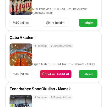
Mutlukent Mah. 1920 Cad. No:3 Beysukent
Çankaya/Ankara
Şirket İndirimi
İletişim
%
10
İndirim
Çaba Akademi
Premium
Batıkent
,
Ankara
Ergazi Mah. 1817 Cad. No:5 1-2 Batıkent - Ankara
Ücretsiz Teklif Al
İletişim
%
10
İndirim
Fenerbahçe Spor Okulları - Mamak
Premium
Mamak
,
Ankara