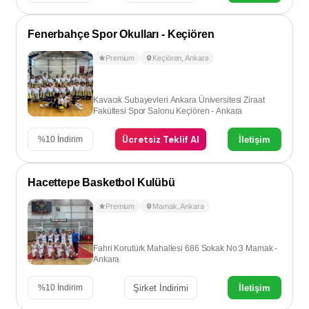
Fenerbahçe Spor Okulları - Keçiören
Premium
Keçiören
,
Ankara
Kavacık Subayevleri Ankara Üniversitesi Ziraat
Fakültesi Spor Salonu Keçiören - Ankara
Ücretsiz Teklif Al
İletişim
%
10
İndirim
Hacettepe Basketbol Kulübü
Premium
Mamak
,
Ankara
Fahri Korutürk Mahallesi 686 Sokak No:3 Mamak -
Ankara
Şirket İndirimi
İletişim
%
10
İndirim