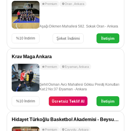
Premium
Oran
,
Ankara
Aşağı Dikmen Mahallesi 582. Sokak Oran - Ankara
Şirket İndirimi
İletişim
%
10
İndirim
Krav Maga Ankara
Premium
Eryaman
,
Ankara
Şehit Osman Avcı Mahallesi Göksu Prestij Konutları
Kat:2 No:37 Eryaman - Ankara
Ücretsiz Teklif Al
İletişim
%
10
İndirim
Hidayet Türkoğlu Basketbol Akademisi - Beysukent/Çayyolu
Premium
Çayyolu
,
Ankara