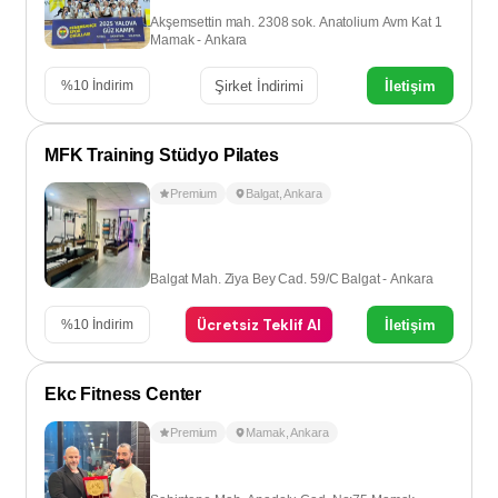
Akşemsettin mah. 2308 sok. Anatolium Avm Kat 1
Mamak - Ankara
Şirket İndirimi
İletişim
%
10
İndirim
MFK Training Stüdyo Pilates
Premium
Balgat
,
Ankara
Balgat Mah. Ziya Bey Cad. 59/C Balgat - Ankara
Ücretsiz Teklif Al
İletişim
%
10
İndirim
Ekc Fitness Center
Premium
Mamak
,
Ankara