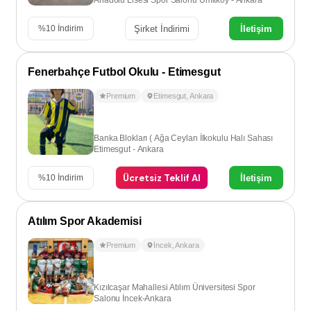
Anadolu Lisesi Spor Salonu Ümitköy - Ankara
Şirket İndirimi
İletişim
%
10
İndirim
Fenerbahçe Futbol Okulu - Etimesgut
Premium
Etimesgut
,
Ankara
Banka Blokları ( Ağa Ceylan İlkokulu Halı Sahası
Etimesgut - Ankara
Ücretsiz Teklif Al
İletişim
%
10
İndirim
Atılım Spor Akademisi
Premium
İncek
,
Ankara
Kızılcaşar Mahallesi Atılım Üniversitesi Spor
Salonu İncek-Ankara