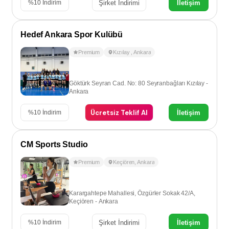
Şirket İndirimi
İletişim
%
10
İndirim
Hedef Ankara Spor Kulübü
Premium
Kızılay
,
Ankara
Göktürk Seyran Cad. No: 80 Seyranbağları Kızılay -
Ankara
Ücretsiz Teklif Al
İletişim
%
10
İndirim
CM Sports Studio
Premium
Keçiören
,
Ankara
Karargahtepe Mahallesi, Özgürler Sokak 42/A,
Keçiören - Ankara
Şirket İndirimi
İletişim
%
10
İndirim