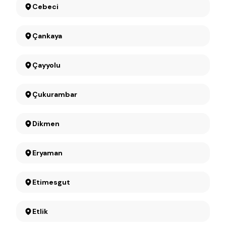
Cebeci
Çankaya
Çayyolu
Çukurambar
Dikmen
Eryaman
Etimesgut
Etlik