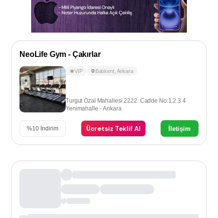
NeoLife Gym - Çakırlar
VIP
Batıkent
,
Ankara
Turgut Özal Mahallesi 2222. Cadde No:1.2.3.4
Yenimahalle - Ankara
Ücretsiz Teklif Al
İletişim
%
10
İndirim