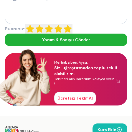
Puanınız:
Yorum & Soruyu Gönder
Merhaba ben, Aysu.
Sizi uğraştırmadan toplu teklif
alabilirim.
Teklifleri alın, kararınızı kolayca verin
!
Ücretsiz Teklif Al
Kurs Ekle