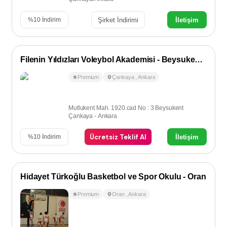
Şirket İndirimi
İletişim
%
10
İndirim
Filenin Yıldızları Voleybol Akademisi - Beysukent / Çayyolu
Premium
Çankaya
,
Ankara
Mutlukent Mah. 1920.cad No : 3 Beysukent
Çankaya - Ankara
Ücretsiz Teklif Al
İletişim
%
10
İndirim
Hidayet Türkoğlu Basketbol ve Spor Okulu - Oran
Premium
Oran
,
Ankara