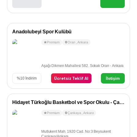
Anadolubeyi Spor Kulübü
Premium
Oran
,
Ankara
Aşağı Dikmen Mahallesi 582. Sokak Oran - Ankara
Ücretsiz Teklif Al
İletişim
%
10
İndirim
Hidayet Türkoğlu Basketbol ve Spor Okulu - Çankaya
Premium
Çankaya
,
Ankara
Mutlukent Mah. 1920 Cad. No:3 Beysukent
Çankaya/Ankara