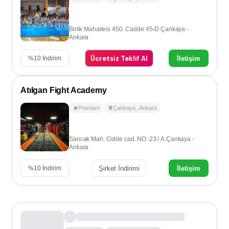
Birlik Mahallesi 450. Cadde 45-D Çankaya -
Ankara
Ücretsiz Teklif Al
İletişim
%
10
İndirim
Atılgan Fight Academy
Premium
Çankaya
,
Ankara
Sancak Mah. Cidde cad. NO :23 / A Çankaya -
Ankara
Şirket İndirimi
İletişim
%
10
İndirim