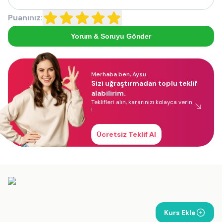
Puanınız:
Yorum & Soruyu Gönder
Merhaba ben, Aysu.
Sizi uğraştırmadan toplu teklif
alabilirim.
Teklifleri alın, kararınızı kolayca verin
!
Ücretsiz Teklif Al
Kurs Ekle