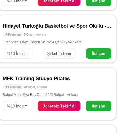
Ücretsiz Teklif Al
%
10
İndirim
İletişim
Hidayet Türkoğlu Basketbol ve Spor Okulu - Oran
Premium
Oran
,
Ankara
Oran Mah. Hayri Çeçen Sk. No:4 Çankaya/Ankara
%
10
İndirim
Şirket İndirimi
İletişim
MFK Training Stüdyo Pilates
Premium
Balgat
,
Ankara
Balgat Mah. Ziya Bey Cad. 59/C Balgat - Ankara
Ücretsiz Teklif Al
%
10
İndirim
İletişim