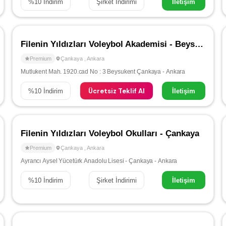
%
10
İndirim
Şirket İndirimi
İletişim
Filenin Yıldızları Voleybol Akademisi - Beysukent / Çayyolu
Premium
Çankaya
,
Ankara
Mutlukent Mah. 1920.cad No : 3 Beysukent Çankaya - Ankara
Ücretsiz Teklif Al
%
10
İndirim
İletişim
Filenin Yıldızları Voleybol Okulları - Çankaya
Premium
Çankaya
,
Ankara
Ayrancı Aysel Yücetürk Anadolu Lisesi - Çankaya - Ankara
%
10
İndirim
Şirket İndirimi
İletişim