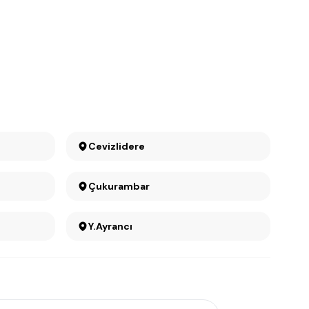
Cevizlidere
Çukurambar
Y.Ayrancı