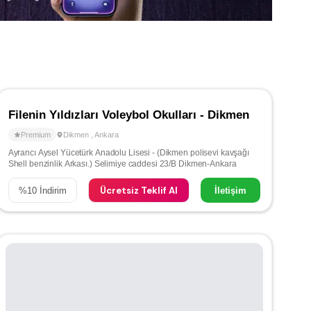
Filenin Yıldızları Voleybol Okulları - Dikmen
Premium
Dikmen
,
Ankara
Ayrancı Aysel Yücetürk Anadolu Lisesi - (Dikmen polisevi kavşağı
Shell benzinlik Arkası.) Selimiye caddesi 23/B Dikmen-Ankara
Ücretsiz Teklif Al
%
10
İndirim
İletişim