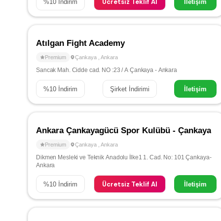
Ücretsiz Teklif Al
%
10
İndirim
İletişim
Atılgan Fight Academy
Premium
Çankaya
,
Ankara
Sancak Mah. Cidde cad. NO :23 / A Çankaya - Ankara
%
10
İndirim
Şirket İndirimi
İletişim
Ankara Çankayagücü Spor Kulübü - Çankaya
Premium
Çankaya
,
Ankara
Dikmen Mesleki ve Teknik Anadolu İlke1 1. Cad. No: 101 Çankaya-
Ankara
Ücretsiz Teklif Al
%
10
İndirim
İletişim