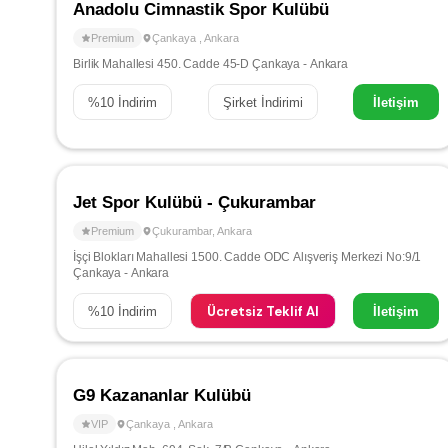
Anadolu Cimnastik Spor Kulübü
Premium
Çankaya
,
Ankara
Birlik Mahallesi 450. Cadde 45-D Çankaya - Ankara
%
10
İndirim
Şirket İndirimi
İletişim
Jet Spor Kulübü - Çukurambar
Premium
Çukurambar
,
Ankara
İşçi Blokları Mahallesi 1500. Cadde ODC Alışveriş Merkezi No:9/1
Çankaya - Ankara
Ücretsiz Teklif Al
%
10
İndirim
İletişim
G9 Kazananlar Kulübü
VIP
Çankaya
,
Ankara