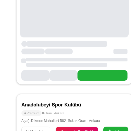
Anadolubeyi Spor Kulübü
Premium
Oran
,
Ankara
Aşağı Dikmen Mahallesi 582. Sokak Oran - Ankara