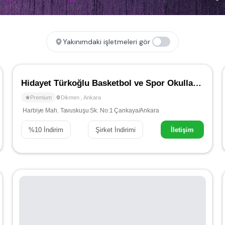
Yakınımdaki işletmeleri gör
Hidayet Türkoğlu Basketbol ve Spor Okulları - Dikmen
Premium
Dikmen
,
Ankara
Harbiye Mah. Tavuskuşu Sk. No:1 Çankaya/Ankara
%
10
İndirim
Şirket İndirimi
İletişim