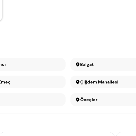
ncı
Balgat
 Emeç
Çiğdem Mahallesi
Öveçler