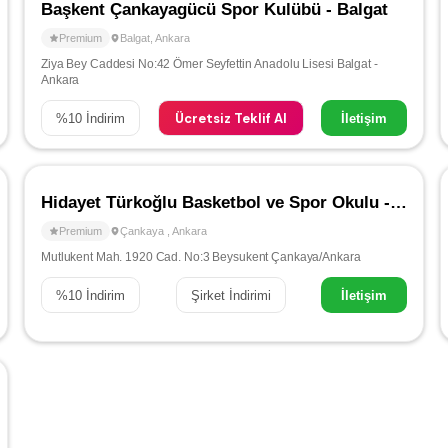
Başkent Çankayagücü Spor Kulübü - Balgat
Premium
Balgat
,
Ankara
Ziya Bey Caddesi No:42 Ömer Seyfettin Anadolu Lisesi Balgat -
Ankara
Ücretsiz Teklif Al
%
10
İndirim
İletişim
Hidayet Türkoğlu Basketbol ve Spor Okulu - Çankaya
Premium
Çankaya
,
Ankara
Mutlukent Mah. 1920 Cad. No:3 Beysukent Çankaya/Ankara
%
10
İndirim
Şirket İndirimi
İletişim