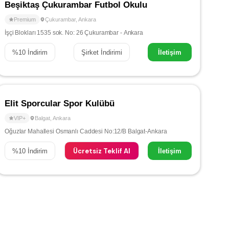
Beşiktaş Çukurambar Futbol Okulu
Premium
Çukurambar
,
Ankara
İşçi Blokları 1535 sok. No: 26 Çukurambar - Ankara
%
10
İndirim
Şirket İndirimi
İletişim
Elit Sporcular Spor Kulübü
VIP+
Balgat
,
Ankara
Oğuzlar Mahallesi Osmanlı Caddesi No:12/B Balgat-Ankara
Ücretsiz Teklif Al
%
10
İndirim
İletişim