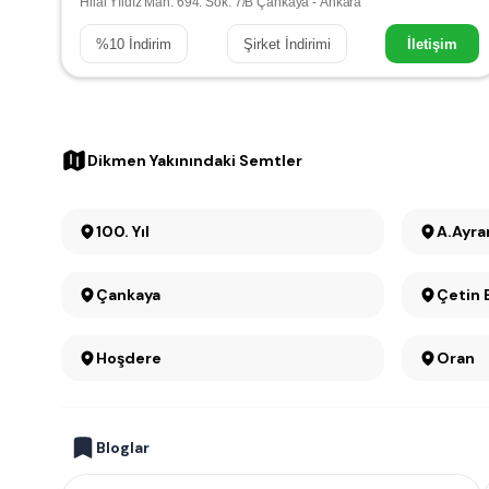
Hilal Yıldız Mah. 694. Sok. 7/B Çankaya - Ankara
%
10
İndirim
Şirket İndirimi
İletişim
Dikmen Yakınındaki Semtler
100. Yıl
A.Ayra
Çankaya
Çetin
Hoşdere
Oran
Bloglar