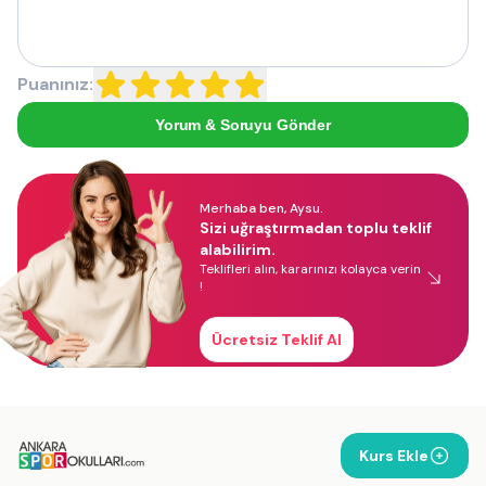
Puanınız:
Yorum & Soruyu Gönder
Merhaba ben, Aysu.
Sizi uğraştırmadan toplu teklif
alabilirim.
Teklifleri alın, kararınızı kolayca verin
!
Ücretsiz Teklif Al
Kurs Ekle