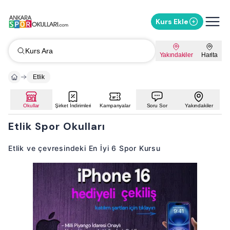
Kurs Ekle
Kurs Ara
Yakındakiler
Harita
Etlik
Okullar
Şirket İndirimleri
Kampanyalar
Soru Sor
Yakındakiler
Etlik Spor Okulları
Etlik ve çevresindeki En İyi 6 Spor Kursu