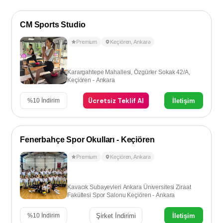
CM Sports Studio
Premium
Keçiören
,
Ankara
Karargahtepe Mahallesi, Özgürler Sokak 42/A,
Keçiören - Ankara
Ücretsiz Teklif Al
İletişim
%
10
İndirim
Fenerbahçe Spor Okulları - Keçiören
Premium
Keçiören
,
Ankara
Kavacık Subayevleri Ankara Üniversitesi Ziraat
Fakültesi Spor Salonu Keçiören - Ankara
Şirket İndirimi
İletişim
%
10
İndirim