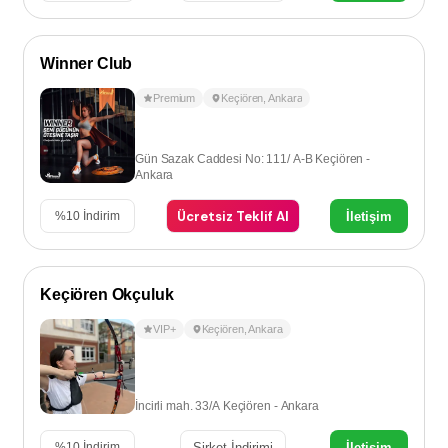
Winner Club
Premium
Keçiören
,
Ankara
Gün Sazak Caddesi No: 111/ A-B Keçiören -
Ankara
Ücretsiz Teklif Al
İletişim
%
10
İndirim
Keçiören Okçuluk
VIP+
Keçiören
,
Ankara
İncirli mah. 33/A Keçiören - Ankara
Şirket İndirimi
İletişim
%
10
İndirim