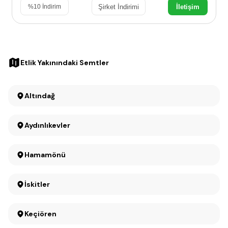
Şirket İndirimi
İletişim
%
10
İndirim
Etlik Yakınındaki Semtler
Altındağ
Aydınlıkevler
Hamamönü
İskitler
Keçiören