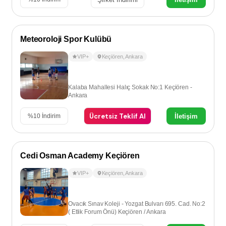
Meteoroloji Spor Kulübü
VIP+
Keçiören
,
Ankara
Kalaba Mahallesi Halıç Sokak No:1 Keçiören -
Ankara
Ücretsiz Teklif Al
İletişim
%
10
İndirim
Cedi Osman Academy Keçiören
VIP+
Keçiören
,
Ankara
Ovacık Sınav Koleji - Yozgat Bulvarı 695. Cad. No:2
( Etlik Forum Önü) Keçiören / Ankara