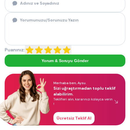
Puanınız:
Yorum & Soruyu Gönder
Merhaba ben, Aysu.
Sizi uğraştırmadan toplu teklif
alabilirim.
Teklifleri alın, kararınızı kolayca verin
!
Ücretsiz Teklif Al