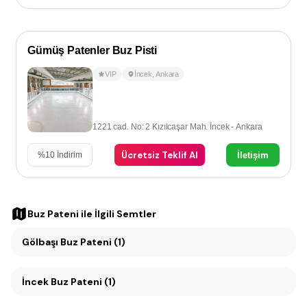
Gümüş Patenler Buz Pisti
VIP
İncek
,
Ankara
1221 cad. No: 2 Kızılcaşar Mah. İncek - Ankara
Ücretsiz Teklif Al
İletişim
%
10
İndirim
Buz Pateni
ile İlgili Semtler
Gölbaşı Buz Pateni (1)
İncek Buz Pateni (1)