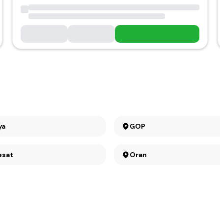
ya
GOP
esat
Oran