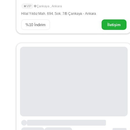
VIP
Çankaya
,
Ankara
Hilal Yıldız Mah. 694. Sok. 7/B Çankaya - Ankara
%
10
İndirim
İletişim