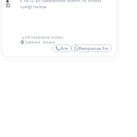
6 ve 12 ay üyeliklerinde indirim ve fitness
üyeliği hediye.
G9 Kazananlar Kulübü
Çankaya
,
Ankara
Ara
Kampanya Sor