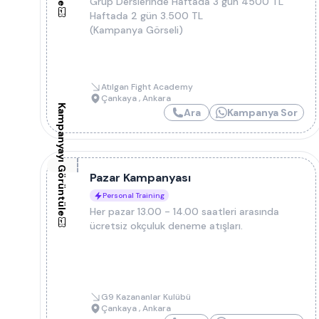
Grup Derslerinde Haftada 3 gün 4500 TL
Haftada 2 gün 3.500 TL
(Kampanya Görseli)
Atılgan Fight Academy
Çankaya
,
Ankara
Kampanyayı Görüntüle
Ara
Kampanya Sor
Pazar Kampanyası
Personal Training
Her pazar 13.00 - 14.00 saatleri arasında
ücretsiz okçuluk deneme atışları.
G9 Kazananlar Kulübü
Çankaya
,
Ankara