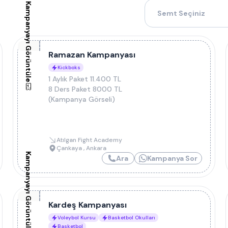
Kampanyayı Görüntüle
Semt Seçiniz
Ramazan Kampanyası
Kickboks
1 Aylık Paket 11.400 TL
8 Ders Paket 8000 TL
(Kampanya Görseli)
Atılgan Fight Academy
Çankaya
,
Ankara
Kampanyayı Görüntüle
Ara
Kampanya Sor
Kardeş Kampanyası
Voleybol Kursu
Basketbol Okulları
Basketbol