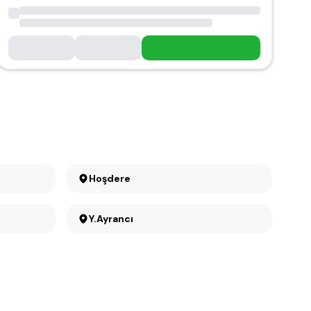
Hoşdere
Y.Ayrancı