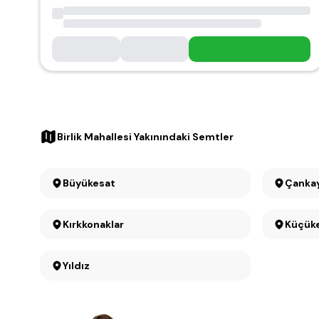
Birlik Mahallesi Yakınındaki Semtler
Büyükesat
Çanka
Kırkkonaklar
Küçük
Yıldız