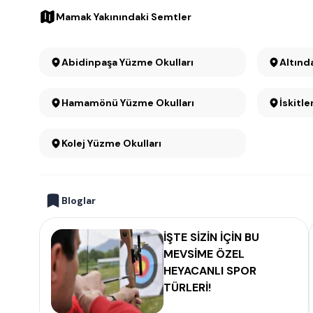
Mamak Yakınındaki Semtler
Abidinpaşa Yüzme Okulları
Altınd
Hamamönü Yüzme Okulları
İskitl
Kolej Yüzme Okulları
Bloglar
İŞTE SİZİN İÇİN BU
MEVSİME ÖZEL
HEYACANLI SPOR
TÜRLERİ!