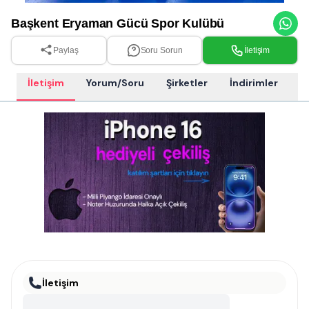
Başkent Eryaman Gücü Spor Kulübü
Paylaş
Soru Sorun
İletişim
İletişim
Yorum/Soru
Şirketler
İndirimler
S
İletişim