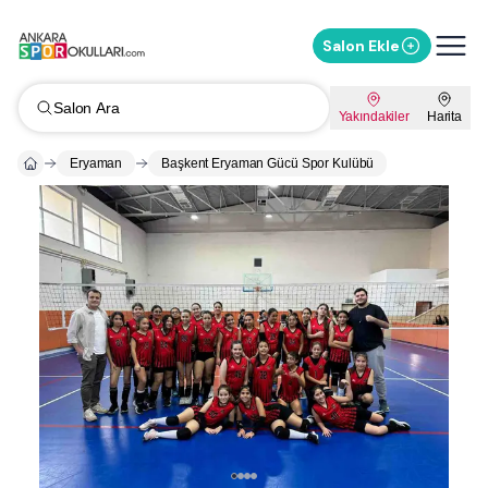
Salon Ekle
Salon Ara
Yakındakiler
Harita
Eryaman
Başkent Eryaman Gücü Spor Kulübü
Whatsapp ile Mesaj Gönder
%
10
İndirimi Sor