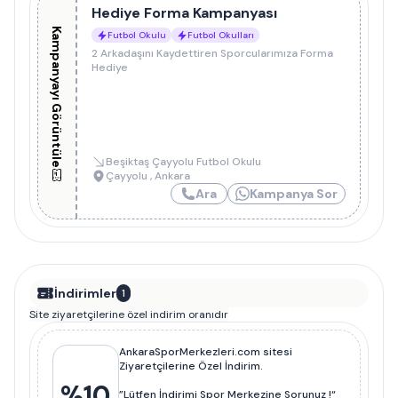
Hediye Forma Kampanyası
Kampanyayı Görüntüle
Futbol Okulu
Futbol Okulları
2 Arkadaşını Kaydettiren Sporcularımıza Forma
Hediye
Beşiktaş Çayyolu Futbol Okulu
Çayyolu
,
Ankara
Ara
Kampanya Sor
İndirimler
1
Site ziyaretçilerine özel indirim oranıdır
AnkaraSporMerkezleri.com sitesi
Ziyaretçilerine Özel İndirim.
%
10
”Lütfen İndirimi Spor Merkezine Sorunuz !“