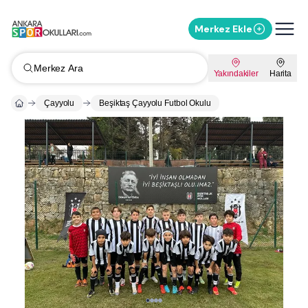
Merkez Ekle
Merkez Ara
Yakındakiler
Harita
Çayyolu
Beşiktaş Çayyolu Futbol Okulu
Whatsapp ile Mesaj Gönder
%
10
İndirimi Sor
Kampanyaları Sor