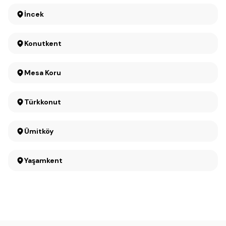
İncek
Konutkent
Mesa Koru
Türkkonut
Ümitköy
Yaşamkent