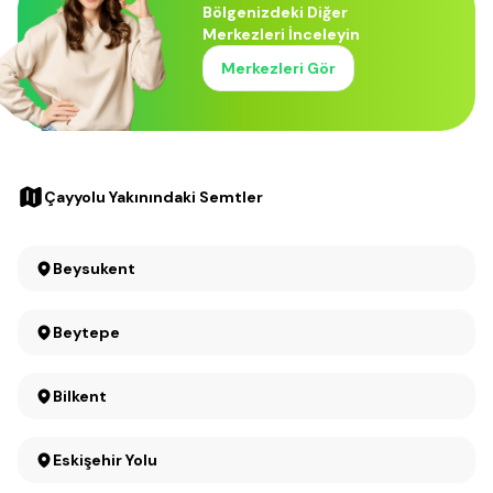
Bölgenizdeki Diğer
Merkezleri İnceleyin
Merkezleri Gör
Çayyolu Yakınındaki Semtler
Beysukent
Beytepe
Bilkent
Eskişehir Yolu