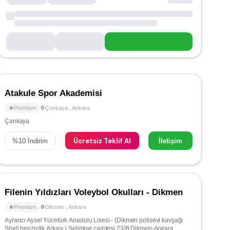
Atakule Spor Akademisi
Premium
Çankaya
,
Ankara
Çankaya
Ücretsiz Teklif Al
%
10
İndirim
İletişim
Filenin Yıldızları Voleybol Okulları - Dikmen
Premium
Dikmen
,
Ankara
Ayrancı Aysel Yücetürk Anadolu Lisesi - (Dikmen polisevi kavşağı
Shell benzinlik Arkası.) Selimiye caddesi 23/B Dikmen-Ankara