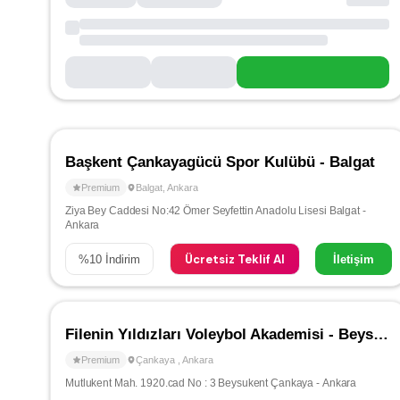
Başkent Çankayagücü Spor Kulübü - Balgat
Premium
Balgat
,
Ankara
Ziya Bey Caddesi No:42 Ömer Seyfettin Anadolu Lisesi Balgat -
Ankara
Ücretsiz Teklif Al
%
10
İndirim
İletişim
Filenin Yıldızları Voleybol Akademisi - Beysukent / Çayyolu
Premium
Çankaya
,
Ankara
Mutlukent Mah. 1920.cad No : 3 Beysukent Çankaya - Ankara