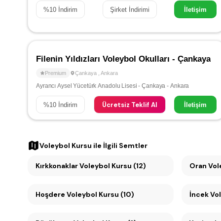
%
10
İndirim
Şirket İndirimi
İletişim
Filenin Yıldızları Voleybol Okulları - Çankaya
Premium
Çankaya
,
Ankara
Ayrancı Aysel Yücetürk Anadolu Lisesi - Çankaya - Ankara
Ücretsiz Teklif Al
%
10
İndirim
İletişim
Voleybol Kursu
ile İlgili Semtler
Kırkkonaklar Voleybol Kursu (12)
Oran
Hoşdere Voleybol Kursu (10)
İncek Vol