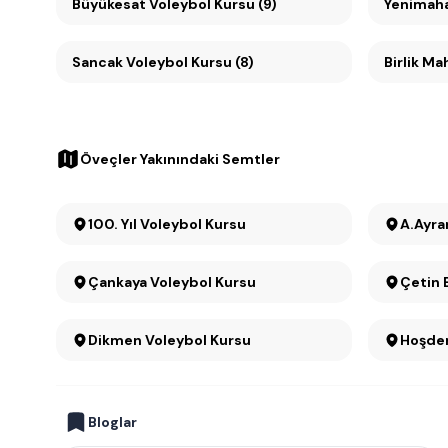
Büyükesat Voleybol Kursu (9)
Yenimaha
Sancak Voleybol Kursu (8)
Birlik Ma
Öveçler Yakınındaki Semtler
100. Yıl Voleybol Kursu
A.Ayra
Çankaya Voleybol Kursu
Çetin 
Dikmen Voleybol Kursu
Hoşder
Bloglar