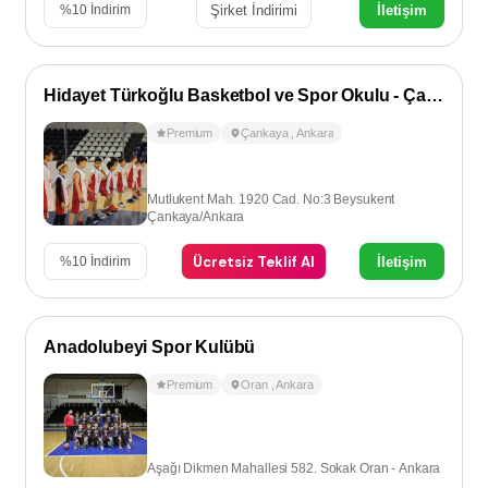
Şirket İndirimi
İletişim
%
10
İndirim
Hidayet Türkoğlu Basketbol ve Spor Okulu - Çankaya
Premium
Çankaya
,
Ankara
Mutlukent Mah. 1920 Cad. No:3 Beysukent
Çankaya/Ankara
Ücretsiz Teklif Al
İletişim
%
10
İndirim
Anadolubeyi Spor Kulübü
Premium
Oran
,
Ankara
Aşağı Dikmen Mahallesi 582. Sokak Oran - Ankara