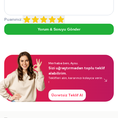
Puanınız:
Yorum & Soruyu Gönder
Merhaba ben, Aysu.
Sizi uğraştırmadan toplu teklif
alabilirim.
Teklifleri alın, kararınızı kolayca verin
!
Ücretsiz Teklif Al