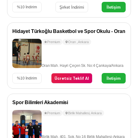
Şirket İndirimi
İletişim
%
10
İndirim
Hidayet Türkoğlu Basketbol ve Spor Okulu - Oran
Premium
Oran
,
Ankara
Oran Mah. Hayri Çeçen Sk. No:4 Çankaya/Ankara
Ücretsiz Teklif Al
İletişim
%
10
İndirim
Spor Bilimleri Akademisi
Premium
Birlik Mahallesi
,
Ankara
Birlik Mah. 401. Sok. No:16 Birlik Mahallesi-Ankara