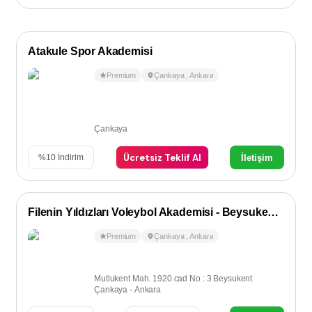
Atakule Spor Akademisi
Premium
Çankaya
,
Ankara
Çankaya
Ücretsiz Teklif Al
İletişim
%
10
İndirim
Filenin Yıldızları Voleybol Akademisi - Beysukent / Çayyolu
Premium
Çankaya
,
Ankara
Mutlukent Mah. 1920.cad No : 3 Beysukent
Çankaya - Ankara