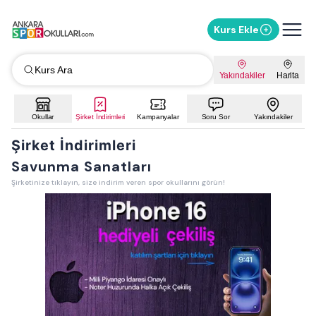
Kurs Ekle
Kurs Ara
Yakındakiler
Harita
Okullar
Şirket İndirimleri
Kampanyalar
Soru Sor
Yakındakiler
Şirket İndirimleri
Savunma Sanatları
Şirketinize tıklayın, size indirim veren spor okullarını görün!