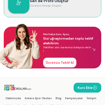
Sen de Profil Oluştur
Ücretsiz Hesap Oluştur
Merhaba ben, Aysu.
Sizi uğraştırmadan toplu teklif
alabilirim.
Teklifleri alın, kararınızı kolayca verin
!
Ücretsiz Teklif Al
Kurs Ekle
Hakkımızda
Ankara Spor Okulları
Blog
Kampanyalar
İletişim