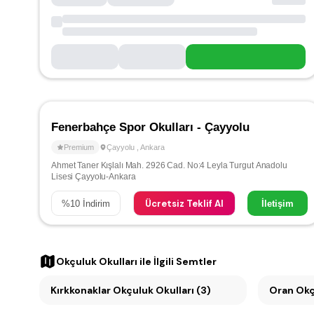
Fenerbahçe Spor Okulları - Çayyolu
Premium
Çayyolu
,
Ankara
Ahmet Taner Kışlalı Mah. 2926 Cad. No:4 Leyla Turgut Anadolu
Lisesi Çayyolu-Ankara
Ücretsiz Teklif Al
%
10
İndirim
İletişim
Okçuluk Okulları
ile İlgili Semtler
Kırkkonaklar Okçuluk Okulları (3)
Oran