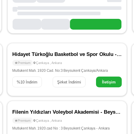
Hidayet Türkoğlu Basketbol ve Spor Okulu - Çankaya
Premium
Çankaya
,
Ankara
Mutlukent Mah. 1920 Cad. No:3 Beysukent Çankaya/Ankara
%
10
İndirim
Şirket İndirimi
İletişim
Filenin Yıldızları Voleybol Akademisi - Beysukent / Çayyolu
Premium
Çankaya
,
Ankara
Mutlukent Mah. 1920.cad No : 3 Beysukent Çankaya - Ankara