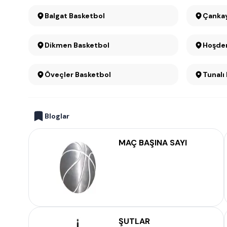
Balgat Basketbol
Dikmen Basketbol
Hoşder
Öveçler Basketbol
Tunalı
Bloglar
MAÇ BAŞINA SAYI
ŞUTLAR