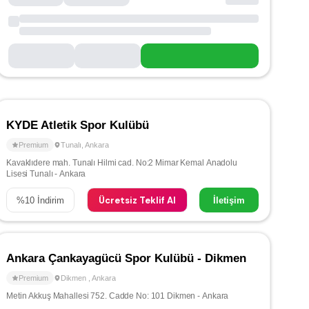
KYDE Atletik Spor Kulübü
Premium
Tunalı
,
Ankara
Kavaklıdere mah. Tunalı Hilmi cad. No:2 Mimar Kemal Anadolu
Lisesi Tunalı - Ankara
Ücretsiz Teklif Al
%
10
İndirim
İletişim
Ankara Çankayagücü Spor Kulübü - Dikmen
Premium
Dikmen
,
Ankara
Metin Akkuş Mahallesi 752. Cadde No: 101 Dikmen - Ankara