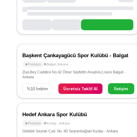
Başkent Çankayagücü Spor Kulübü - Balgat
Premium
Balgat
,
Ankara
Ziya Bey Caddesi No:42 Ömer Seyfettin Anadolu Lisesi Balgat -
Ankara
Ücretsiz Teklif Al
%
10
İndirim
İletişim
Hedef Ankara Spor Kulübü
Premium
Kızılay
,
Ankara
Göktürk Seyran Cad. No: 80 Seyranbağları Kızılay - Ankara