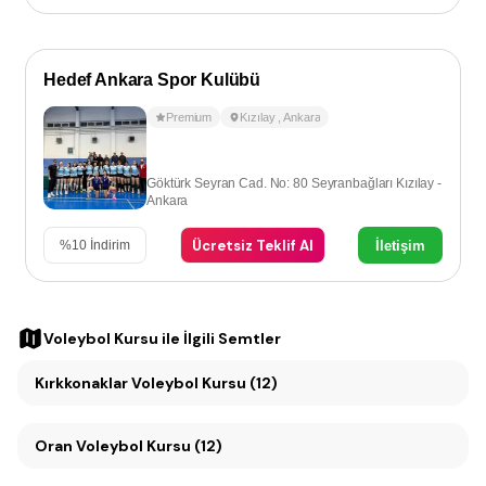
Hedef Ankara Spor Kulübü
Premium
Kızılay
,
Ankara
Göktürk Seyran Cad. No: 80 Seyranbağları Kızılay -
Ankara
Ücretsiz Teklif Al
İletişim
%
10
İndirim
Voleybol Kursu
ile İlgili Semtler
Kırkkonaklar Voleybol Kursu (12)
Oran Voleybol Kursu (12)