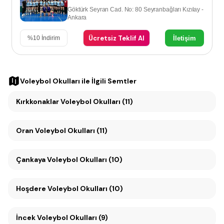
Göktürk Seyran Cad. No: 80 Seyranbağları Kızılay -
Ankara
Ücretsiz Teklif Al
İletişim
%
10
İndirim
Voleybol Okulları
ile İlgili Semtler
Kırkkonaklar Voleybol Okulları (11)
Oran Voleybol Okulları (11)
Çankaya Voleybol Okulları (10)
Hoşdere Voleybol Okulları (10)
İncek Voleybol Okulları (9)