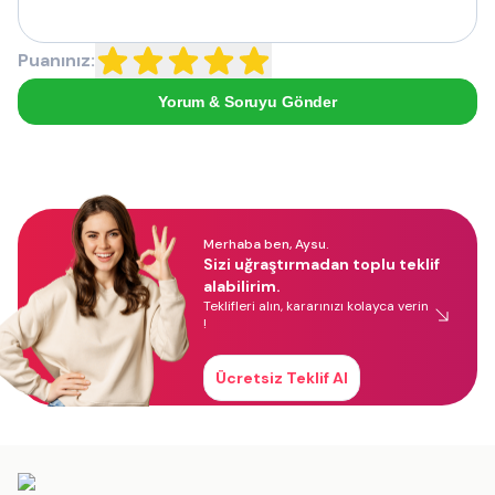
Puanınız:
Yorum & Soruyu Gönder
Merhaba ben, Aysu.
Sizi uğraştırmadan toplu teklif
alabilirim.
Teklifleri alın, kararınızı kolayca verin
!
Ücretsiz Teklif Al