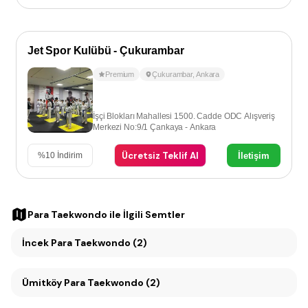
Jet Spor Kulübü - Çukurambar
Premium
Çukurambar
,
Ankara
İşçi Blokları Mahallesi 1500. Cadde ODC Alışveriş
Merkezi No:9/1 Çankaya - Ankara
Ücretsiz Teklif Al
İletişim
%
10
İndirim
Para Taekwondo
ile İlgili Semtler
İncek Para Taekwondo (2)
Ümitköy Para Taekwondo (2)