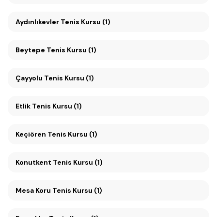
Aydınlıkevler Tenis Kursu (1)
Beytepe Tenis Kursu (1)
Çayyolu Tenis Kursu (1)
Etlik Tenis Kursu (1)
Keçiören Tenis Kursu (1)
Konutkent Tenis Kursu (1)
Mesa Koru Tenis Kursu (1)