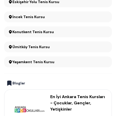
Eskişehir Yolu Tenis Kursu
İncek Tenis Kursu
Konutkent Tenis Kursu
Ümitköy Tenis Kursu
Yaşamkent Tenis Kursu
Bloglar
En İyi Ankara Tenis Kursları
- Çocuklar, Gençler,
Yetişkinler