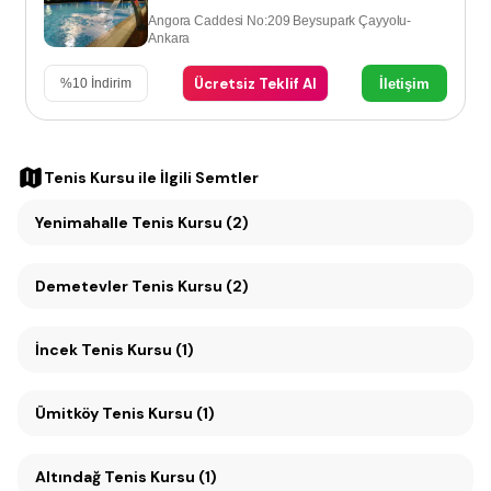
Angora Caddesi No:209 Beysupark Çayyolu-
Ankara
Ücretsiz Teklif Al
İletişim
%
10
İndirim
Tenis Kursu
ile İlgili Semtler
Yenimahalle Tenis Kursu (2)
Demetevler Tenis Kursu (2)
İncek Tenis Kursu (1)
Ümitköy Tenis Kursu (1)
Altındağ Tenis Kursu (1)