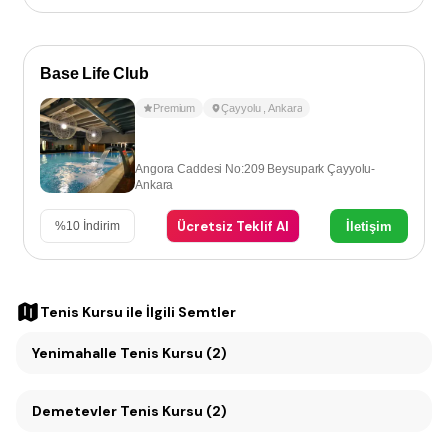
Base Life Club
Premium
Çayyolu
,
Ankara
Angora Caddesi No:209 Beysupark Çayyolu-
Ankara
Ücretsiz Teklif Al
İletişim
%
10
İndirim
Tenis Kursu
ile İlgili Semtler
Yenimahalle Tenis Kursu (2)
Demetevler Tenis Kursu (2)