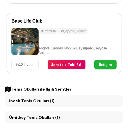
Base Life Club
Premium
Çayyolu
,
Ankara
Angora Caddesi No:209 Beysupark Çayyolu-
Ankara
Ücretsiz Teklif Al
İletişim
%
10
İndirim
Tenis Okulları
ile İlgili Semtler
İncek Tenis Okulları (1)
Ümitköy Tenis Okulları (1)