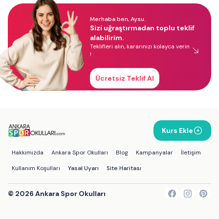
Merhaba ben, Aysu.
Sizi uğraştırmadan toplu teklif
alabilirim.
Teklifleri alın, kararınızı kolayca verin
!
Ücretsiz Teklif Al
Kurs Ekle
Hakkımızda
Ankara Spor Okulları
Blog
Kampanyalar
İletişim
Kullanım Koşulları
Yasal Uyarı
Site Haritası
©
2026
Ankara Spor Okulları