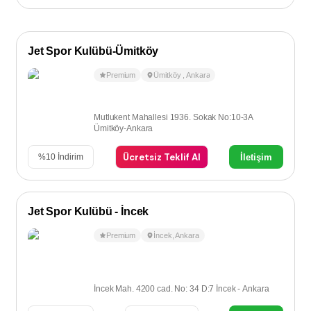
Jet Spor Kulübü-Ümitköy
Premium
Ümitköy
,
Ankara
Mutlukent Mahallesi 1936. Sokak No:10-3A
Ümitköy-Ankara
Ücretsiz Teklif Al
İletişim
%
10
İndirim
Jet Spor Kulübü - İncek
Premium
İncek
,
Ankara
İncek Mah. 4200 cad. No: 34 D:7 İncek - Ankara