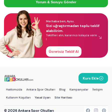
Yorum & Soruyu Gönder
Merhaba ben, Aysu.
Sizi uğraştırmadan toplu teklif
alabilirim.
Teklifleri alın, kararınızı kolayca verin
!
Ücretsiz Teklif Al
Kurs Ekle
Hakkımızda
Ankara Spor Okulları
Blog
Kampanyalar
İletişim
Kullanım Koşulları
Yasal Uyarı
Site Haritası
©
2026
Ankara Spor Okulları