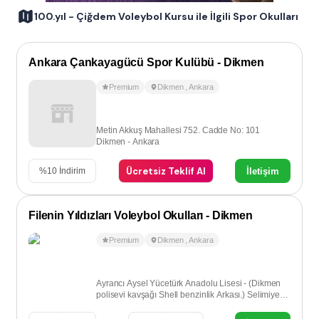
100.yıl - Çiğdem Voleybol Kursu ile İlgili Spor Okulları
Ankara Çankayagücü Spor Kulübü - Dikmen
Premium
Dikmen
,
Ankara
Metin Akkuş Mahallesi 752. Cadde No: 101
Dikmen - Ankara
Ücretsiz Teklif Al
İletişim
%
10
İndirim
Filenin Yıldızları Voleybol Okulları - Dikmen
Premium
Dikmen
,
Ankara
Ayrancı Aysel Yücetürk Anadolu Lisesi - (Dikmen
polisevi kavşağı Shell benzinlik Arkası.) Selimiye
caddesi 23/B Dikmen-Ankara