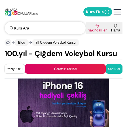
Kurs Ekle
Kurs Ara
Yakındakiler
Harita
Blog
Yil Cigdem Voleybol Kursu
100.yıl - Çiğdem Voleybol Kursu
Yazıyı Oku
Ücretsiz Teklif Al
Soru Sor