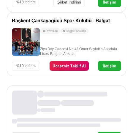
Şirket İndirimi
İletişim
%
10
İndirim
Başkent Çankayagücü Spor Kulübü - Balgat
Premium
Balgat
,
Ankara
Ziya Bey Caddesi No:42 Ömer Seyfettin Anadolu
Lisesi Balgat - Ankara
Ücretsiz Teklif Al
İletişim
%
10
İndirim