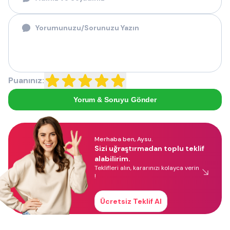
Puanınız:
Yorum & Soruyu Gönder
Merhaba ben, Aysu.
Sizi uğraştırmadan toplu teklif
alabilirim.
Teklifleri alın, kararınızı kolayca verin
!
Ücretsiz Teklif Al