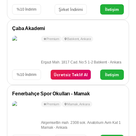
Şirket İndirimi
İletişim
%
10
İndirim
Çaba Akademi
Premium
Batıkent
,
Ankara
Ergazi Mah. 1817 Cad. No:5 1-2 Batıkent - Ankara
Ücretsiz Teklif Al
İletişim
%
10
İndirim
Fenerbahçe Spor Okulları - Mamak
Premium
Mamak
,
Ankara
Akşemsettin mah. 2308 sok. Anatolium Avm Kat 1
Mamak - Ankara