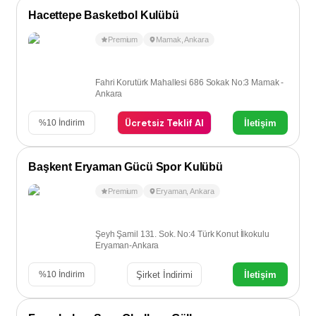
Hacettepe Basketbol Kulübü
Premium
Mamak
,
Ankara
Fahri Korutürk Mahallesi 686 Sokak No:3 Mamak -
Ankara
Ücretsiz Teklif Al
İletişim
%
10
İndirim
Başkent Eryaman Gücü Spor Kulübü
Premium
Eryaman
,
Ankara
Şeyh Şamil 131. Sok. No:4 Türk Konut İlkokulu
Eryaman-Ankara
Şirket İndirimi
İletişim
%
10
İndirim