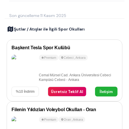
Son güncelleme:
11 Kasım 2025
Şutlar / Atışlar ile İlgili Spor Okulları
Başkent Tesla Spor Kulübü
Premium
Cebeci
,
Ankara
Cemal Mürsel Cad. Ankara Üniversitesi Cebeci
Kampüsü Cebeci - Ankara
Ücretsiz Teklif Al
İletişim
%
10
İndirim
Filenin Yıldızları Voleybol Okulları - Oran
Premium
Oran
,
Ankara