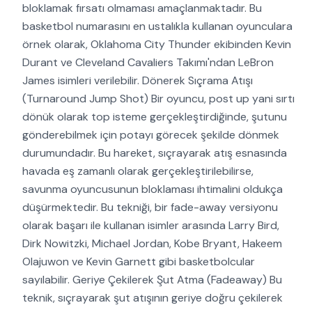
bloklamak fırsatı olmaması amaçlanmaktadır. Bu
basketbol numarasını en ustalıkla kullanan oyunculara
örnek olarak, Oklahoma City Thunder ekibinden Kevin
Durant ve Cleveland Cavaliers Takımı'ndan LeBron
James isimleri verilebilir. Dönerek Sıçrama Atışı
(Turnaround Jump Shot) Bir oyuncu, post up yani sırtı
dönük olarak top isteme gerçekleştirdiğinde, şutunu
gönderebilmek için potayı görecek şekilde dönmek
durumundadır. Bu hareket, sıçrayarak atış esnasında
havada eş zamanlı olarak gerçekleştirilebilirse,
savunma oyuncusunun bloklaması ihtimalini oldukça
düşürmektedir. Bu tekniği, bir fade-away versiyonu
olarak başarı ile kullanan isimler arasında Larry Bird,
Dirk Nowitzki, Michael Jordan, Kobe Bryant, Hakeem
Olajuwon ve Kevin Garnett gibi basketbolcular
sayılabilir. Geriye Çekilerek Şut Atma (Fadeaway) Bu
teknik, sıçrayarak şut atışının geriye doğru çekilerek