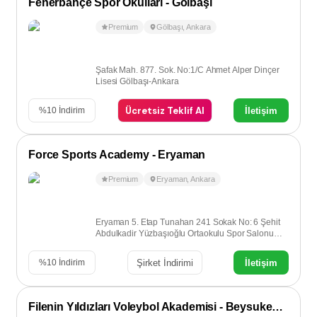
Fenerbahçe Spor Okulları - Gölbaşı
Premium
Gölbaşı
,
Ankara
Şafak Mah. 877. Sok. No:1/C Ahmet Alper Dinçer
Lisesi Gölbaşı-Ankara
Ücretsiz Teklif Al
İletişim
%
10
İndirim
Force Sports Academy - Eryaman
Premium
Eryaman
,
Ankara
Eryaman 5. Etap Tunahan 241 Sokak No: 6 Şehit
Abdulkadir Yüzbaşıoğlu Ortaokulu Spor Salonu
Eryaman - Ankara
Şirket İndirimi
İletişim
%
10
İndirim
Filenin Yıldızları Voleybol Akademisi - Beysukent / Çayyolu