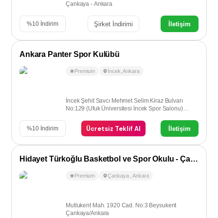
Çankaya - Ankara
Şirket İndirimi
İletişim
%
10
İndirim
Ankara Panter Spor Kulübü
Premium
İncek
,
Ankara
İncek Şehit Savcı Mehmet Selim Kiraz Bulvarı
No:129 (Ufuk Üniversitesi İncek Spor Salonu)
İncek-Ankara
Ücretsiz Teklif Al
İletişim
%
10
İndirim
Hidayet Türkoğlu Basketbol ve Spor Okulu - Çankaya
Premium
Çankaya
,
Ankara
Mutlukent Mah. 1920 Cad. No:3 Beysukent
Çankaya/Ankara