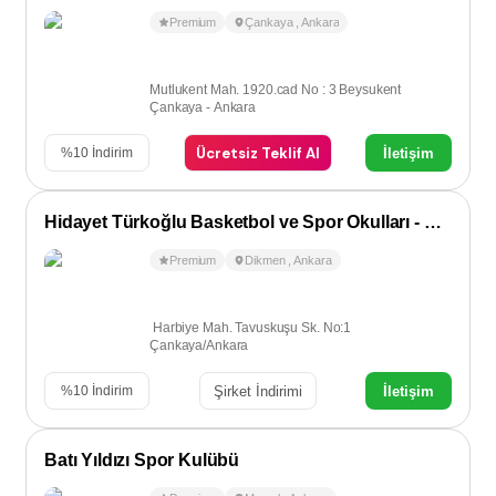
Premium
Çankaya
,
Ankara
Mutlukent Mah. 1920.cad No : 3 Beysukent
Çankaya - Ankara
Ücretsiz Teklif Al
İletişim
%
10
İndirim
Hidayet Türkoğlu Basketbol ve Spor Okulları - Dikmen
Premium
Dikmen
,
Ankara
Harbiye Mah. Tavuskuşu Sk. No:1
Çankaya/Ankara
Şirket İndirimi
İletişim
%
10
İndirim
Batı Yıldızı Spor Kulübü