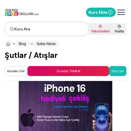
Kurs Ekle
Kurs Ara
Yakındakiler
Harita
Blog
Sutlar Atislar
Şutlar / Atışlar
Kursları Gör
Ücretsiz Teklif Al
Soru Sor