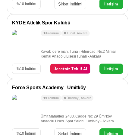
Şirket İndirimi
İletişim
%
10
İndirim
KYDE Atletik Spor Kulübü
Premium
Tunalı
,
Ankara
Kavaklıdere mah. Tunalı Hilmi cad. No:2 Mimar
Kemal Anadolu Lisesi Tunalı - Ankara
Ücretsiz Teklif Al
İletişim
%
10
İndirim
Force Sports Academy - Ümitköy
Premium
Ümitköy
,
Ankara
Ümit Mahallesi 2483. Cadde No: 29 Ümitköy
Anadolu Lisesi Spor Salonu Ümitköy - Ankara
Şirket İndirimi
İletişim
%
10
İndirim