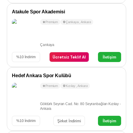
Atakule Spor Akademisi
Premium
Çankaya
,
Ankara
Çankaya
Ücretsiz Teklif Al
İletişim
%
10
İndirim
Hedef Ankara Spor Kulübü
Premium
Kızılay
,
Ankara
Göktürk Seyran Cad. No: 80 Seyranbağları Kızılay -
Ankara
Şirket İndirimi
İletişim
%
10
İndirim