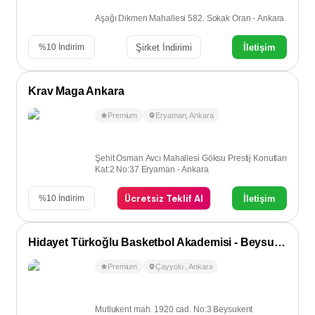
Aşağı Dikmen Mahallesi 582. Sokak Oran - Ankara
Şirket İndirimi
İletişim
%
10
İndirim
Krav Maga Ankara
Premium
Eryaman
,
Ankara
Şehit Osman Avcı Mahallesi Göksu Prestij Konutları
Kat:2 No:37 Eryaman - Ankara
Ücretsiz Teklif Al
İletişim
%
10
İndirim
Hidayet Türkoğlu Basketbol Akademisi - Beysukent/Çayyolu
Premium
Çayyolu
,
Ankara
Mutlukent mah. 1920 cad. No:3 Beysukent