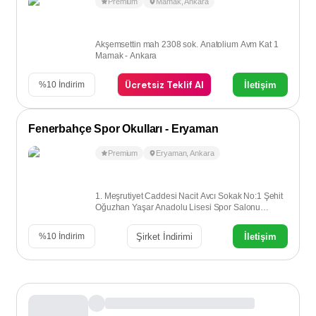
Premium
Mamak
,
Ankara
Akşemsettin mah 2308 sok. Anatolium Avm Kat 1
Mamak - Ankara
Ücretsiz Teklif Al
İletişim
%
10
İndirim
Fenerbahçe Spor Okulları - Eryaman
Premium
Eryaman
,
Ankara
1. Meşrutiyet Caddesi Nacit Avcı Sokak No:1 Şehit
Oğuzhan Yaşar Anadolu Lisesi Spor Salonu
Etimesgut - Ankara
Şirket İndirimi
İletişim
%
10
İndirim