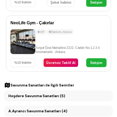
Şirket İndirimi
İletişim
%
10
İndirim
NeoLife Gym - Çakırlar
VIP
Batıkent
,
Ankara
Turgut Özal Mahallesi 2222. Cadde No:1.2.3.4
Yenimahalle - Ankara
Ücretsiz Teklif Al
İletişim
%
10
İndirim
Savunma Sanatları
ile İlgili Semtler
Hoşdere Savunma Sanatları (5)
A.Ayrancı Savunma Sanatları (4)