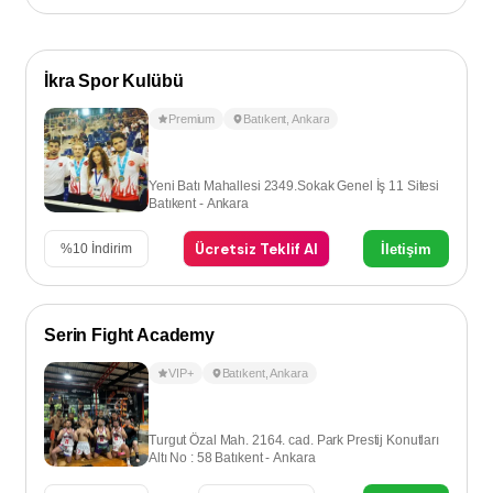
İkra Spor Kulübü
Premium
Batıkent
,
Ankara
Yeni Batı Mahallesi 2349.Sokak Genel İş 11 Sitesi
Batıkent - Ankara
Ücretsiz Teklif Al
İletişim
%
10
İndirim
Serin Fight Academy
VIP+
Batıkent
,
Ankara
Turgut Özal Mah. 2164. cad. Park Prestij Konutları
Altı No : 58 Batıkent - Ankara