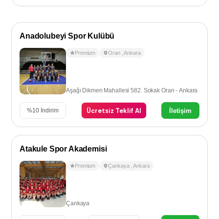
Anadolubeyi Spor Kulübü
Premium
Oran
,
Ankara
Aşağı Dikmen Mahallesi 582. Sokak Oran - Ankara
Ücretsiz Teklif Al
İletişim
%
10
İndirim
Atakule Spor Akademisi
Premium
Çankaya
,
Ankara
Çankaya