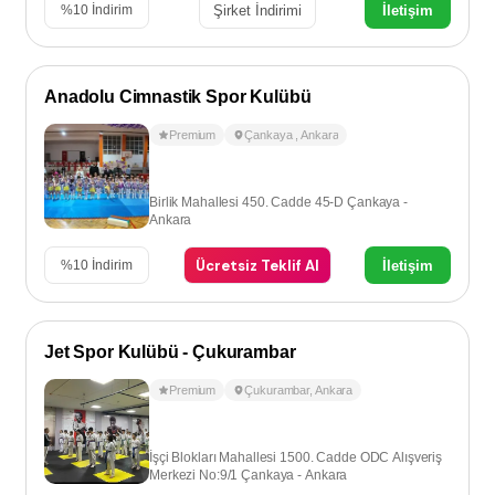
Şirket İndirimi
İletişim
%
10
İndirim
Anadolu Cimnastik Spor Kulübü
Premium
Çankaya
,
Ankara
Birlik Mahallesi 450. Cadde 45-D Çankaya -
Ankara
Ücretsiz Teklif Al
İletişim
%
10
İndirim
Jet Spor Kulübü - Çukurambar
Premium
Çukurambar
,
Ankara
İşçi Blokları Mahallesi 1500. Cadde ODC Alışveriş
Merkezi No:9/1 Çankaya - Ankara