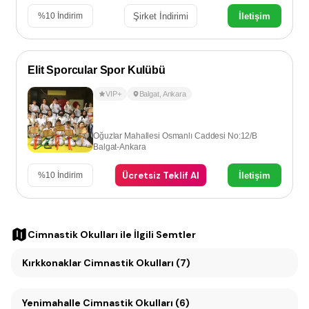
Şirket İndirimi
İletişim
%
10
İndirim
Elit Sporcular Spor Kulübü
VIP+
Balgat
,
Ankara
Oğuzlar Mahallesi Osmanlı Caddesi No:12/B
Balgat-Ankara
Ücretsiz Teklif Al
İletişim
%
10
İndirim
Cimnastik Okulları
ile İlgili Semtler
Kırkkonaklar Cimnastik Okulları (7)
Yenimahalle Cimnastik Okulları (6)