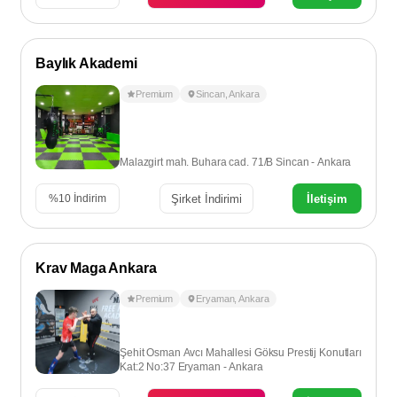
Baylık Akademi
Premium
Sincan
,
Ankara
Malazgirt mah. Buhara cad. 71/B Sincan - Ankara
Şirket İndirimi
İletişim
%
10
İndirim
Krav Maga Ankara
Premium
Eryaman
,
Ankara
Şehit Osman Avcı Mahallesi Göksu Prestij Konutları
Kat:2 No:37 Eryaman - Ankara