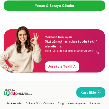
Yorum & Soruyu Gönder
Merhaba ben, Aysu.
Sizi uğraştırmadan toplu teklif
alabilirim.
Teklifleri alın, kararınızı kolayca verin
!
Ücretsiz Teklif Al
Kurs Ekle
Hakkımızda
Ankara Spor Okulları
Blog
Kampanyalar
İletişim