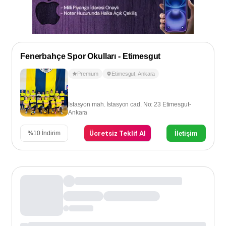
Fenerbahçe Spor Okulları - Etimesgut
Premium
Etimesgut
,
Ankara
İstasyon mah. İstasyon cad. No: 23 Etimesgut-
Ankara
Ücretsiz Teklif Al
İletişim
%
10
İndirim