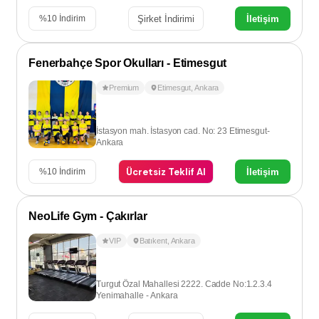
Şirket İndirimi
İletişim
%
10
İndirim
Fenerbahçe Spor Okulları - Etimesgut
Premium
Etimesgut
,
Ankara
İstasyon mah. İstasyon cad. No: 23 Etimesgut-
Ankara
Ücretsiz Teklif Al
İletişim
%
10
İndirim
NeoLife Gym - Çakırlar
VIP
Batıkent
,
Ankara
Turgut Özal Mahallesi 2222. Cadde No:1.2.3.4
Yenimahalle - Ankara