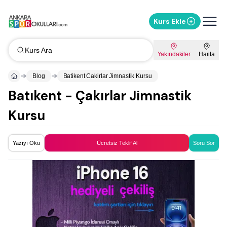
Kurs Ekle
Kurs Ara
Yakındakiler
Harita
Blog
Batikent Cakirlar Jimnastik Kursu
Batıkent - Çakırlar Jimnastik
Kursu
Yazıyı Oku
Ücretsiz Teklif Al
Soru Sor