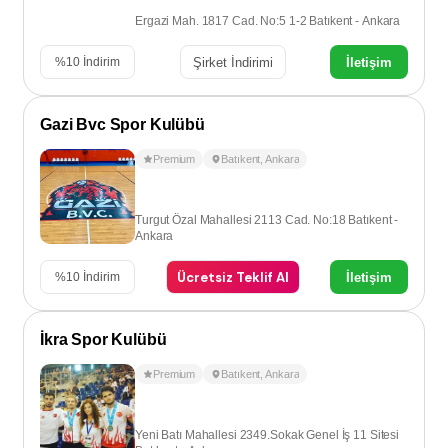
Ergazi Mah. 1817 Cad. No:5 1-2 Batıkent - Ankara
Şirket İndirimi
İletişim
%
10
İndirim
Gazi Bvc Spor Kulübü
Premium
Batıkent
,
Ankara
Turgut Özal Mahallesi 2113 Cad. No:18 Batıkent -
Ankara
Ücretsiz Teklif Al
İletişim
%
10
İndirim
İkra Spor Kulübü
Premium
Batıkent
,
Ankara
Yeni Batı Mahallesi 2349.Sokak Genel İş 11 Sitesi