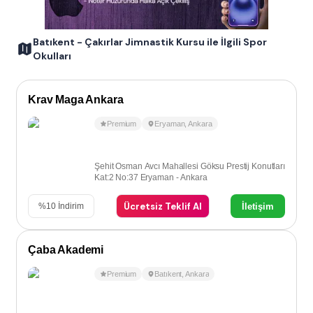
Batıkent - Çakırlar Jimnastik Kursu ile İlgili Spor
Okulları
Krav Maga Ankara
Premium
Eryaman
,
Ankara
Şehit Osman Avcı Mahallesi Göksu Prestij Konutları
Kat:2 No:37 Eryaman - Ankara
Ücretsiz Teklif Al
İletişim
%
10
İndirim
Çaba Akademi
Premium
Batıkent
,
Ankara