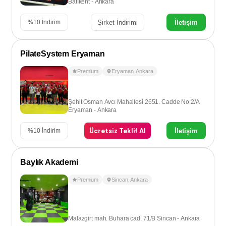
Batıkent - Ankara
Şirket İndirimi
İletişim
%
10
İndirim
PilateSystem Eryaman
Premium
Eryaman
,
Ankara
Şehit Osman Avcı Mahallesi 2651. Cadde No:2/A
Eryaman - Ankara
Ücretsiz Teklif Al
İletişim
%
10
İndirim
Baylık Akademi
Premium
Sincan
,
Ankara
Malazgirt mah. Buhara cad. 71/B Sincan - Ankara