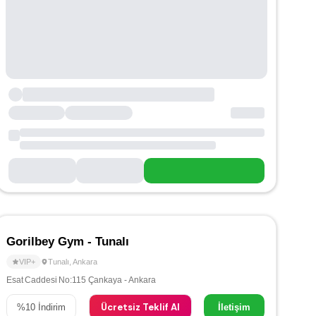
Gorilbey Gym - Tunalı
VIP+
Tunalı
,
Ankara
Esat Caddesi No:115 Çankaya - Ankara
Ücretsiz Teklif Al
%
10
İndirim
İletişim