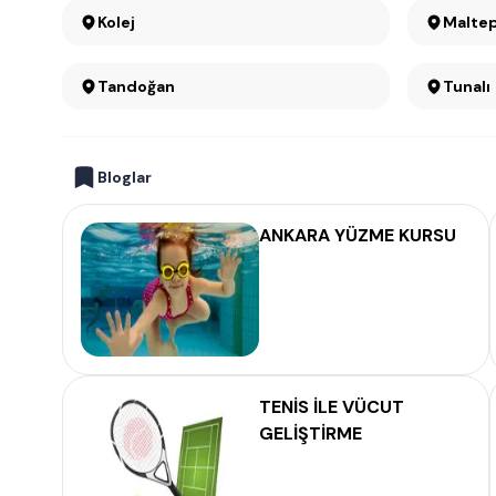
Kolej
Malte
Tandoğan
Tunalı
Bloglar
ANKARA YÜZME KURSU
TENİS İLE VÜCUT
GELİŞTİRME