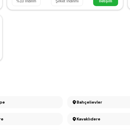
%
10
İndirim
Şirket İndirimi
İletişim
epe
Bahçelievler
re
Kavaklıdere