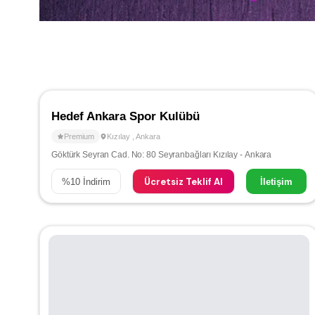
Hedef Ankara Spor Kulübü
Premium
Kızılay
,
Ankara
Göktürk Seyran Cad. No: 80 Seyranbağları Kızılay - Ankara
Ücretsiz Teklif Al
%
10
İndirim
İletişim