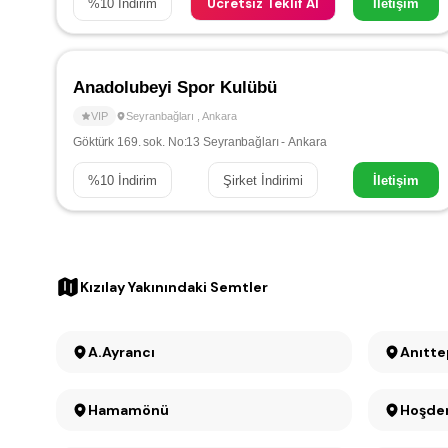
Ücretsiz Teklif Al
%
10
İndirim
İletişim
Anadolubeyi Spor Kulübü
VIP
Seyranbağları
,
Ankara
Göktürk 169. sok. No:13 Seyranbağları - Ankara
%
10
İndirim
Şirket İndirimi
İletişim
Kızılay Yakınındaki Semtler
A.Ayrancı
Anıtt
Hamamönü
Hoşde