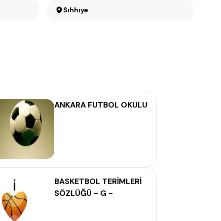
Sıhhıye
ANKARA FUTBOL OKULU
BASKETBOL TERİMLERİ
SÖZLÜĞÜ - G -