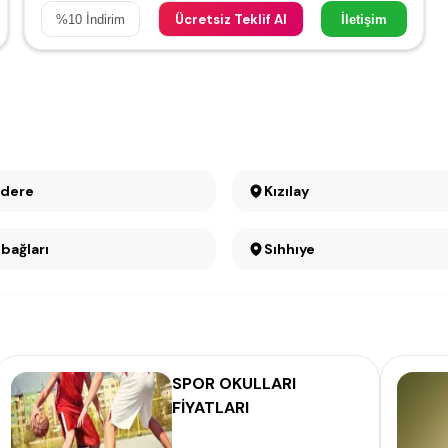
Ücretsiz Teklif Al
%
10
İndirim
İletişim
ıdere
Kızılay
bağları
Sıhhıye
SPOR OKULLARI
FİYATLARI