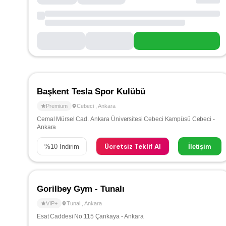
Başkent Tesla Spor Kulübü
Premium
Cebeci
,
Ankara
Cemal Mürsel Cad. Ankara Üniversitesi Cebeci Kampüsü Cebeci -
Ankara
Ücretsiz Teklif Al
%
10
İndirim
İletişim
Gorilbey Gym - Tunalı
VIP+
Tunalı
,
Ankara
Esat Caddesi No:115 Çankaya - Ankara