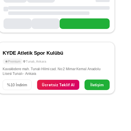
KYDE Atletik Spor Kulübü
Premium
Tunalı
,
Ankara
Kavaklıdere mah. Tunalı Hilmi cad. No:2 Mimar Kemal Anadolu
Lisesi Tunalı - Ankara
Ücretsiz Teklif Al
%
10
İndirim
İletişim