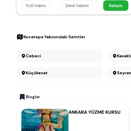
%
10
İndirim
Şirket İndirimi
İletişim
Kocatepe Yakınındaki Semtler
Cebeci
Kavakl
Küçükesat
Seyran
Bloglar
ANKARA YÜZME KURSU