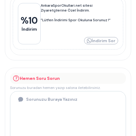
AnkaraSporOkullari.net sitesi
Ziyaretçilerine Özel İndirim.
%
10
”Lütfen İndirimi Spor Okuluna Sorunuz !“
İndirim
İndirim Sor
Hemen Soru Sorun
Sorunuzu buradan hemen yazıp salona iletebilirsiniz.