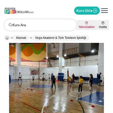
Kurs Ekle
Kurs Ara
Yakındakiler
Harita
Mamak
Vega Akademi & Türk Telekom İşbirliği
Whatsapp ile Mesaj Gönder
%
10
İndirimi Sor