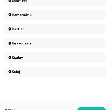
Dikimevi
Hamamönü
İskitler
Kırkkonaklar
Kızılay
Kolej