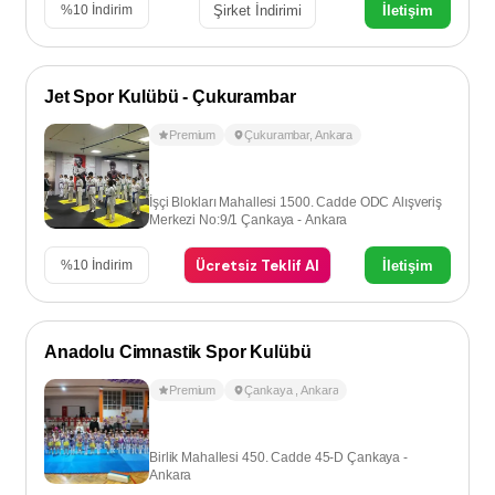
Şirket İndirimi
İletişim
%
10
İndirim
Jet Spor Kulübü - Çukurambar
Premium
Çukurambar
,
Ankara
İşçi Blokları Mahallesi 1500. Cadde ODC Alışveriş
Merkezi No:9/1 Çankaya - Ankara
Ücretsiz Teklif Al
İletişim
%
10
İndirim
Anadolu Cimnastik Spor Kulübü
Premium
Çankaya
,
Ankara
Birlik Mahallesi 450. Cadde 45-D Çankaya -
Ankara