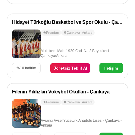
Hidayet Türkoğlu Basketbol ve Spor Okulu - Çankaya
Premium
Çankaya
,
Ankara
Mutlukent Mah. 1920 Cad. No:3 Beysukent
Çankaya/Ankara
Ücretsiz Teklif Al
İletişim
%
10
İndirim
Filenin Yıldızları Voleybol Okulları - Çankaya
Premium
Çankaya
,
Ankara
Ayrancı Aysel Yücetürk Anadolu Lisesi - Çankaya -
Ankara