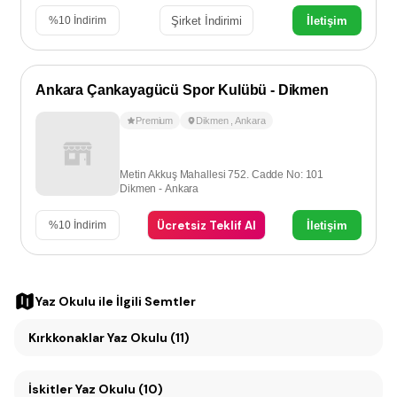
Şirket İndirimi
İletişim
%
10
İndirim
Ankara Çankayagücü Spor Kulübü - Dikmen
Premium
Dikmen
,
Ankara
Metin Akkuş Mahallesi 752. Cadde No: 101
Dikmen - Ankara
Ücretsiz Teklif Al
İletişim
%
10
İndirim
Yaz Okulu
ile İlgili Semtler
Kırkkonaklar Yaz Okulu (11)
İskitler Yaz Okulu (10)