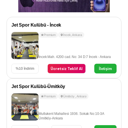
Jet Spor Kulübü - İncek
Premium
İncek
,
Ankara
İncek Mah. 4200 cad. No: 34 D:7 İncek - Ankara
Ücretsiz Teklif Al
İletişim
%
10
İndirim
Jet Spor Kulübü-Ümitköy
Premium
Ümitköy
,
Ankara
Mutlukent Mahallesi 1936. Sokak No:10-3A
Ümitköy-Ankara