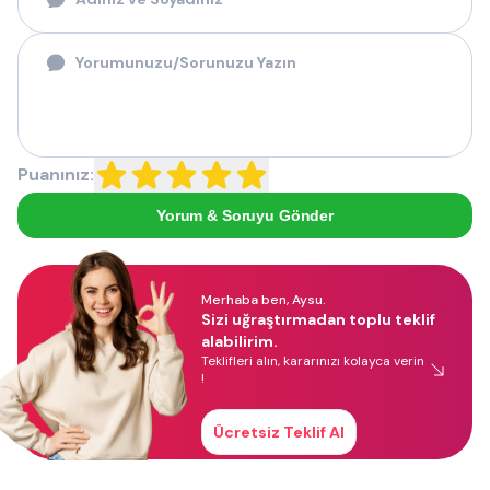
Puanınız:
Yorum & Soruyu Gönder
Merhaba ben, Aysu.
Sizi uğraştırmadan toplu teklif
alabilirim.
Teklifleri alın, kararınızı kolayca verin
!
Ücretsiz Teklif Al