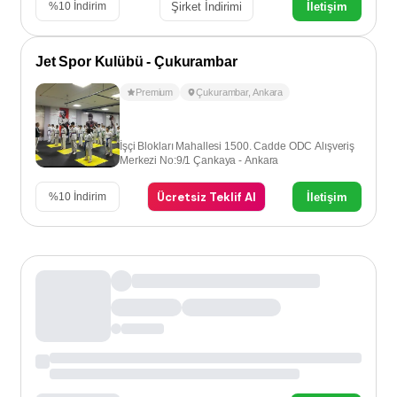
Şirket İndirimi
İletişim
%
10
İndirim
Jet Spor Kulübü - Çukurambar
Premium
Çukurambar
,
Ankara
İşçi Blokları Mahallesi 1500. Cadde ODC Alışveriş
Merkezi No:9/1 Çankaya - Ankara
Ücretsiz Teklif Al
İletişim
%
10
İndirim