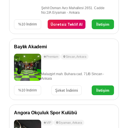
Şehit Osman Avcı Mahallesi 2651. Cadde
No:2/A Eryaman - Ankara
Ücretsiz Teklif Al
İletişim
%
10
İndirim
Baylık Akademi
Premium
Sincan
,
Ankara
Malazgirt mah. Buhara cad. 71/B Sincan -
Ankara
Şirket İndirimi
İletişim
%
10
İndirim
Angora Okçuluk Spor Kulübü
VIP
Eryaman
,
Ankara