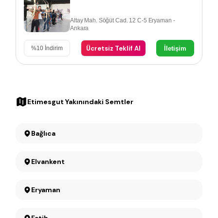
Altay Mah. Söğüt Cad. 12 C-5 Eryaman -
Ankara
Ücretsiz Teklif Al
İletişim
%
10
İndirim
Etimesgut Yakınındaki Semtler
Bağlıca
Elvankent
Eryaman