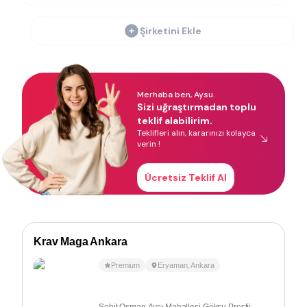
Şirketini Ekle
Merhaba ben, Aysu.
Sizi uğraştırmadan toplu
teklif alabilirim.
Teklifleri alın, kararınızı kolayca
verin !
Ücretsiz Teklif Al
Krav Maga Ankara
Premium
Eryaman
,
Ankara