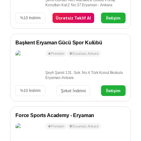
Şehit Osman Avcı Mahallesi Göksu Prestij
Konutları Kat:2 No:37 Eryaman - Ankara
Ücretsiz Teklif Al
İletişim
%
10
İndirim
Başkent Eryaman Gücü Spor Kulübü
Premium
Eryaman
,
Ankara
Şeyh Şamil 131. Sok. No:4 Türk Konut İlkokulu
Eryaman-Ankara
Şirket İndirimi
İletişim
%
10
İndirim
Force Sports Academy - Eryaman
Premium
Eryaman
,
Ankara