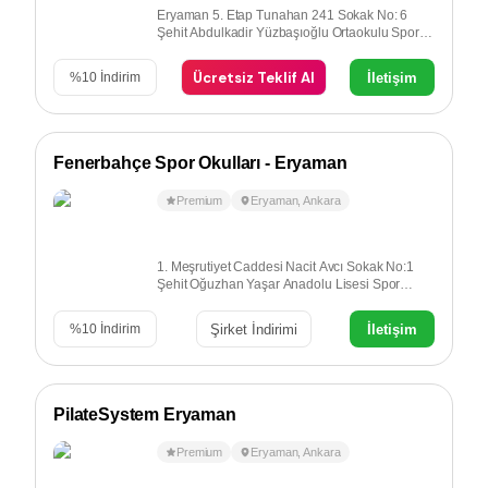
Eryaman 5. Etap Tunahan 241 Sokak No: 6
Şehit Abdulkadir Yüzbaşıoğlu Ortaokulu Spor
Salonu Eryaman - Ankara
Ücretsiz Teklif Al
İletişim
%
10
İndirim
Fenerbahçe Spor Okulları - Eryaman
Premium
Eryaman
,
Ankara
1. Meşrutiyet Caddesi Nacit Avcı Sokak No:1
Şehit Oğuzhan Yaşar Anadolu Lisesi Spor
Salonu Etimesgut - Ankara
Şirket İndirimi
İletişim
%
10
İndirim
PilateSystem Eryaman
Premium
Eryaman
,
Ankara