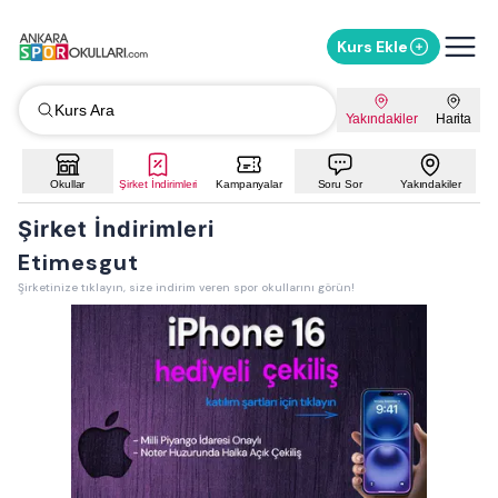
Kurs Ekle
Kurs Ara
Yakındakiler
Harita
Okullar
Şirket İndirimleri
Kampanyalar
Soru Sor
Yakındakiler
Şirket İndirimleri
Etimesgut
Şirketinize tıklayın, size indirim veren spor okullarını görün!