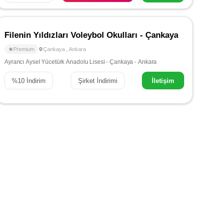
Filenin Yıldızları Voleybol Okulları - Çankaya
Premium
Çankaya
,
Ankara
Ayrancı Aysel Yücetürk Anadolu Lisesi - Çankaya - Ankara
%
10
İndirim
Şirket İndirimi
İletişim