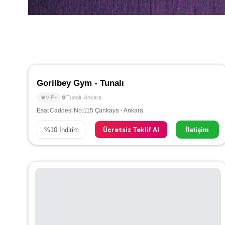
Gorilbey Gym - Tunalı
VIP+
Tunalı
,
Ankara
Esat Caddesi No:115 Çankaya - Ankara
Ücretsiz Teklif Al
%
10
İndirim
İletişim