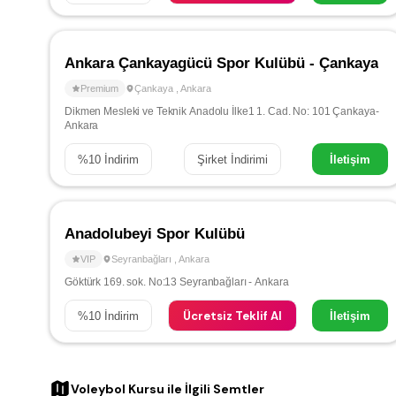
Ankara Çankayagücü Spor Kulübü - Çankaya
Premium
Çankaya
,
Ankara
Dikmen Mesleki ve Teknik Anadolu İlke1 1. Cad. No: 101 Çankaya-
Ankara
%
10
İndirim
Şirket İndirimi
İletişim
Anadolubeyi Spor Kulübü
VIP
Seyranbağları
,
Ankara
Göktürk 169. sok. No:13 Seyranbağları - Ankara
Ücretsiz Teklif Al
%
10
İndirim
İletişim
Voleybol Kursu
ile İlgili Semtler