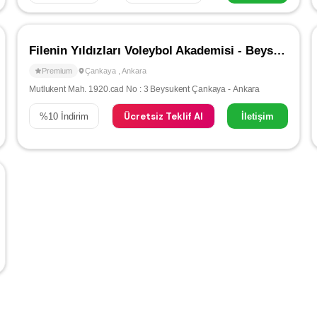
Filenin Yıldızları Voleybol Akademisi - Beysukent / Çayyolu
Premium
Çankaya
,
Ankara
Mutlukent Mah. 1920.cad No : 3 Beysukent Çankaya - Ankara
Ücretsiz Teklif Al
%
10
İndirim
İletişim