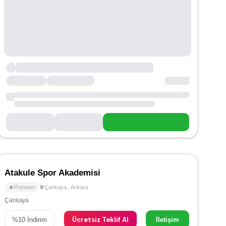
Atakule Spor Akademisi
Premium
Çankaya
,
Ankara
Çankaya
Ücretsiz Teklif Al
%
10
İndirim
İletişim