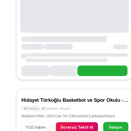
Hidayet Türkoğlu Basketbol ve Spor Okulu - Çankaya
Premium
Çankaya
,
Ankara
Mutlukent Mah. 1920 Cad. No:3 Beysukent Çankaya/Ankara
Ücretsiz Teklif Al
%
10
İndirim
İletişim