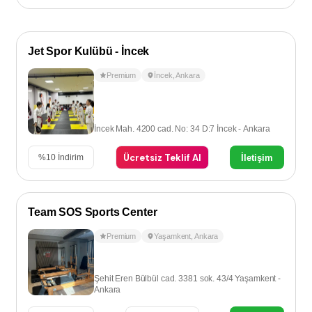
Jet Spor Kulübü - İncek
Premium
İncek
,
Ankara
İncek Mah. 4200 cad. No: 34 D:7 İncek - Ankara
Ücretsiz Teklif Al
İletişim
%
10
İndirim
Team SOS Sports Center
Premium
Yaşamkent
,
Ankara
Şehit Eren Bülbül cad. 3381 sok. 43/4 Yaşamkent -
Ankara