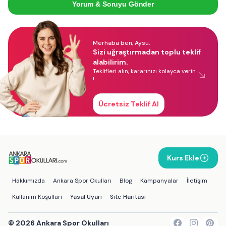
Yorum & Soruyu Gönder
Merhaba ben, Aysu.
Sizi uğraştırmadan toplu teklif
alabilirim.
Teklifleri alın, kararınızı kolayca verin
!
Ücretsiz Teklif Al
Kurs Ekle
Hakkımızda
Ankara Spor Okulları
Blog
Kampanyalar
İletişim
Kullanım Koşulları
Yasal Uyarı
Site Haritası
©
2026
Ankara Spor Okulları