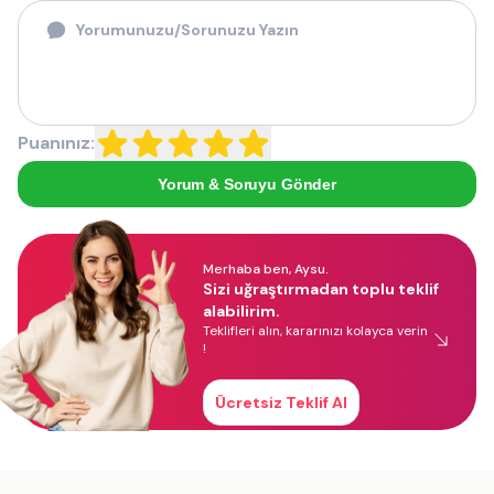
Puanınız:
Yorum & Soruyu Gönder
Merhaba ben, Aysu.
Sizi uğraştırmadan toplu teklif
alabilirim.
Teklifleri alın, kararınızı kolayca verin
!
Ücretsiz Teklif Al