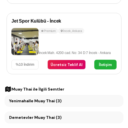
Jet Spor Kulübü - İncek
Premium
İncek
,
Ankara
İncek Mah. 4200 cad. No: 34 D:7 İncek - Ankara
Ücretsiz Teklif Al
İletişim
%
10
İndirim
Muay Thai
ile İlgili Semtler
Yenimahalle Muay Thai (3)
Demetevler Muay Thai (3)