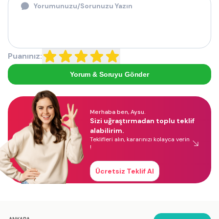
Puanınız:
Yorum & Soruyu Gönder
Merhaba ben, Aysu.
Sizi uğraştırmadan toplu teklif
alabilirim.
Teklifleri alın, kararınızı kolayca verin
!
Ücretsiz Teklif Al