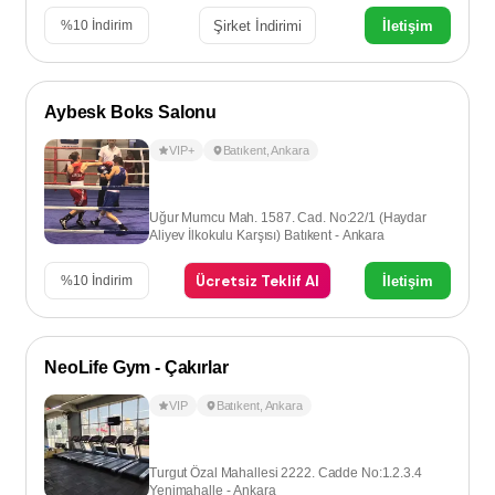
Şirket İndirimi
İletişim
%
10
İndirim
Aybesk Boks Salonu
VIP+
Batıkent
,
Ankara
Uğur Mumcu Mah. 1587. Cad. No:22/1 (Haydar
Aliyev İlkokulu Karşısı) Batıkent - Ankara
Ücretsiz Teklif Al
İletişim
%
10
İndirim
NeoLife Gym - Çakırlar
VIP
Batıkent
,
Ankara
Turgut Özal Mahallesi 2222. Cadde No:1.2.3.4
Yenimahalle - Ankara