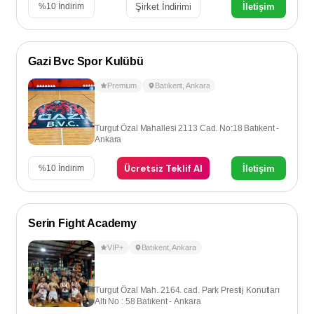
Şirket İndirimi
İletişim
%
10
İndirim
Gazi Bvc Spor Kulübü
Premium
Batıkent
,
Ankara
Turgut Özal Mahallesi 2113 Cad. No:18 Batıkent -
Ankara
Ücretsiz Teklif Al
İletişim
%
10
İndirim
Serin Fight Academy
VIP+
Batıkent
,
Ankara
Turgut Özal Mah. 2164. cad. Park Prestij Konutları
Altı No : 58 Batıkent - Ankara