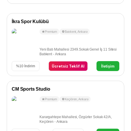
İkra Spor Kulübü
Premium
Batıkent
,
Ankara
Yeni Batı Mahallesi 2349.Sokak Genel İş 11 Sitesi
Batıkent - Ankara
Ücretsiz Teklif Al
İletişim
%
10
İndirim
CM Sports Studio
Premium
Keçiören
,
Ankara
Karargahtepe Mahallesi, Özgürler Sokak 42/A,
Keçiören - Ankara