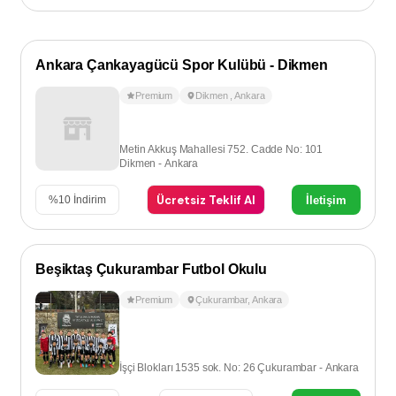
Ankara Çankayagücü Spor Kulübü - Dikmen
Premium
Dikmen
,
Ankara
Metin Akkuş Mahallesi 752. Cadde No: 101
Dikmen - Ankara
Ücretsiz Teklif Al
İletişim
%
10
İndirim
Beşiktaş Çukurambar Futbol Okulu
Premium
Çukurambar
,
Ankara
İşçi Blokları 1535 sok. No: 26 Çukurambar - Ankara