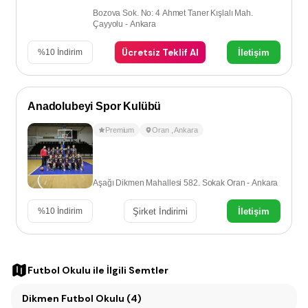
Bozova Sok. No: 4 Ahmet Taner Kışlalı Mah.
Çayyolu - Ankara
Ücretsiz Teklif Al
İletişim
%
10
İndirim
Anadolubeyi Spor Kulübü
Premium
Oran
,
Ankara
Aşağı Dikmen Mahallesi 582. Sokak Oran - Ankara
Şirket İndirimi
İletişim
%
10
İndirim
Futbol Okulu
ile İlgili Semtler
Dikmen Futbol Okulu (4)