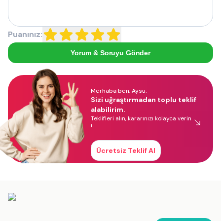
Puanınız:
Yorum & Soruyu Gönder
Merhaba ben, Aysu.
Sizi uğraştırmadan toplu teklif
alabilirim.
Teklifleri alın, kararınızı kolayca verin
!
Ücretsiz Teklif Al