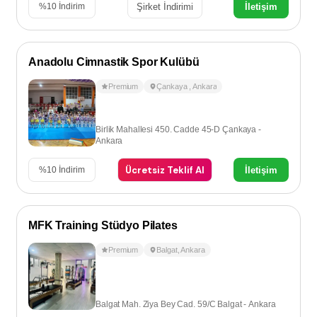
Şirket İndirimi
İletişim
%
10
İndirim
Anadolu Cimnastik Spor Kulübü
Premium
Çankaya
,
Ankara
Birlik Mahallesi 450. Cadde 45-D Çankaya -
Ankara
Ücretsiz Teklif Al
İletişim
%
10
İndirim
MFK Training Stüdyo Pilates
Premium
Balgat
,
Ankara
Balgat Mah. Ziya Bey Cad. 59/C Balgat - Ankara