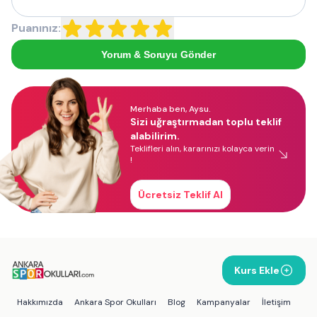
Puanınız:
Yorum & Soruyu Gönder
Merhaba ben, Aysu.
Sizi uğraştırmadan toplu teklif
alabilirim.
Teklifleri alın, kararınızı kolayca verin
!
Ücretsiz Teklif Al
Kurs Ekle
Hakkımızda
Ankara Spor Okulları
Blog
Kampanyalar
İletişim