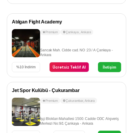
Atılgan Fight Academy
Premium
Çankaya
,
Ankara
Sancak Mah. Cidde cad. NO :23 / A Çankaya -
Ankara
Ücretsiz Teklif Al
İletişim
%
10
İndirim
Jet Spor Kulübü - Çukurambar
Premium
Çukurambar
,
Ankara
İşçi Blokları Mahallesi 1500. Cadde ODC Alışveriş
Merkezi No:9/1 Çankaya - Ankara