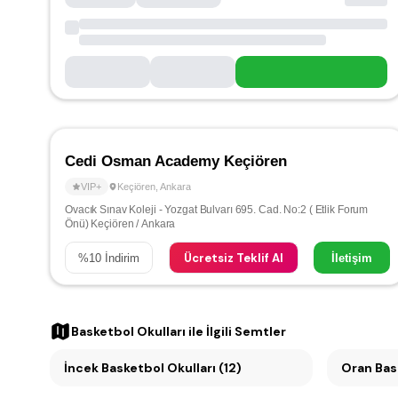
Cedi Osman Academy Keçiören
VIP+
Keçiören
,
Ankara
Ovacık Sınav Koleji - Yozgat Bulvarı 695. Cad. No:2 ( Etlik Forum
Önü) Keçiören / Ankara
Ücretsiz Teklif Al
%
10
İndirim
İletişim
Basketbol Okulları
ile İlgili Semtler
İncek Basketbol Okulları (12)
Oran