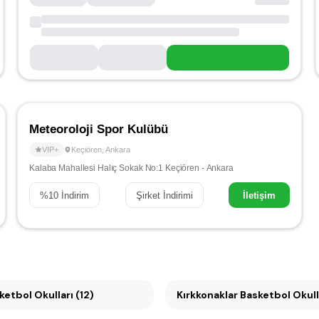
Meteoroloji Spor Kulübü
VIP+
Keçiören
,
Ankara
Kalaba Mahallesi Halıç Sokak No:1 Keçiören - Ankara
%
10
İndirim
Şirket İndirimi
İletişim
 Basketbol Okulları (12)
Kırkkonaklar Basketbol Okulla