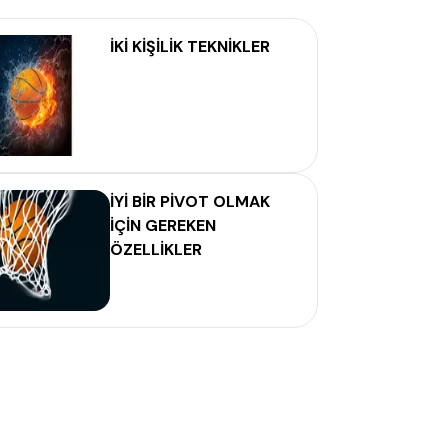
İKİ KİŞİLİK TEKNİKLER
İYİ BİR PİVOT OLMAK
İÇİN GEREKEN
ÖZELLİKLER