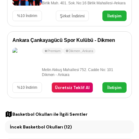
Birlik Mah. 401. Sok. No:16 Birlik Mahallesi-Ankara
Şirket İndirimi
İletişim
%
10
İndirim
Ankara Çankayagücü Spor Kulübü - Dikmen
Premium
Dikmen
,
Ankara
Metin Akkuş Mahallesi 752. Cadde No: 101
Dikmen - Ankara
Ücretsiz Teklif Al
İletişim
%
10
İndirim
Basketbol Okulları
ile İlgili Semtler
İncek Basketbol Okulları (12)