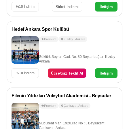
Şirket İndirimi
İletişim
%
10
İndirim
Hedef Ankara Spor Kulübü
Premium
Kızılay
,
Ankara
Göktürk Seyran Cad. No: 80 Seyranbağları Kızılay -
Ankara
Ücretsiz Teklif Al
İletişim
%
10
İndirim
Filenin Yıldızları Voleybol Akademisi - Beysukent / Çayyolu
Premium
Çankaya
,
Ankara
Mutlukent Mah. 1920.cad No : 3 Beysukent
Çankaya - Ankara