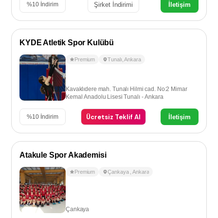
Şirket İndirimi
İletişim
%
10
İndirim
KYDE Atletik Spor Kulübü
Premium
Tunalı
,
Ankara
Kavaklıdere mah. Tunalı Hilmi cad. No:2 Mimar
Kemal Anadolu Lisesi Tunalı - Ankara
Ücretsiz Teklif Al
İletişim
%
10
İndirim
Atakule Spor Akademisi
Premium
Çankaya
,
Ankara
Çankaya