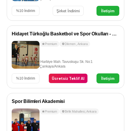
Şirket İndirimi
İletişim
%
10
İndirim
Hidayet Türkoğlu Basketbol ve Spor Okulları - Dikmen
Premium
Dikmen
,
Ankara
Harbiye Mah. Tavuskuşu Sk. No:1
Çankaya/Ankara
Ücretsiz Teklif Al
İletişim
%
10
İndirim
Spor Bilimleri Akademisi
Premium
Birlik Mahallesi
,
Ankara