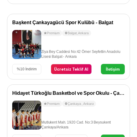
Başkent Çankayagücü Spor Kulübü - Balgat
Premium
Balgat
,
Ankara
Ziya Bey Caddesi No:42 Ömer Seyfettin Anadolu
Lisesi Balgat - Ankara
Ücretsiz Teklif Al
İletişim
%
10
İndirim
Hidayet Türkoğlu Basketbol ve Spor Okulu - Çankaya
Premium
Çankaya
,
Ankara
Mutlukent Mah. 1920 Cad. No:3 Beysukent
Çankaya/Ankara