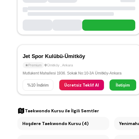
Jet Spor Kulübü-Ümitköy
Premium
Ümitköy
,
Ankara
Mutlukent Mahallesi 1936. Sokak No:10-3A Ümitköy-Ankara
Ücretsiz Teklif Al
%
10
İndirim
İletişim
Taekwondo Kursu
ile İlgili Semtler
Hoşdere Taekwondo Kursu (4)
Yenimaha