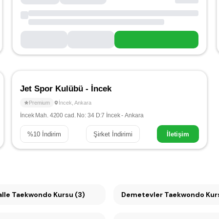
Jet Spor Kulübü - İncek
Premium
İncek
,
Ankara
İncek Mah. 4200 cad. No: 34 D:7 İncek - Ankara
%
10
İndirim
Şirket İndirimi
İletişim
lle Taekwondo Kursu (3)
Demetevler Taekwondo Kurs