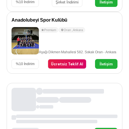
Şirket İndirimi
İletişim
%
10
İndirim
Anadolubeyi Spor Kulübü
Premium
Oran
,
Ankara
Aşağı Dikmen Mahallesi 582. Sokak Oran - Ankara
Ücretsiz Teklif Al
İletişim
%
10
İndirim