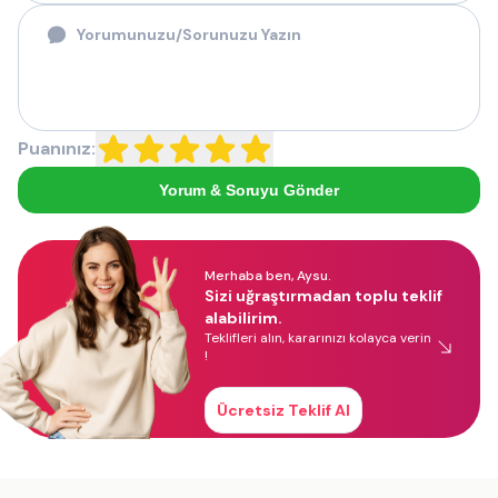
Puanınız:
Yorum & Soruyu Gönder
Merhaba ben, Aysu.
Sizi uğraştırmadan toplu teklif
alabilirim.
Teklifleri alın, kararınızı kolayca verin
!
Ücretsiz Teklif Al