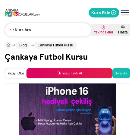
Kurs Ekle
Kurs Ara
Yakındakiler
Harita
Blog
Cankaya Futbol Kursu
Çankaya Futbol Kursu
Yazıyı Oku
Ücretsiz Teklif Al
Soru Sor